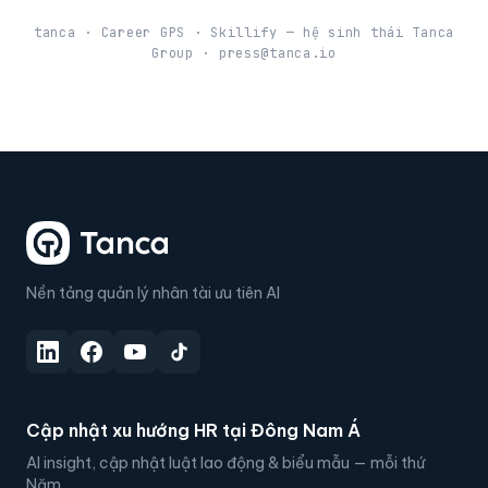
tanca · Career GPS · Skillify — hệ sinh thái Tanca
Group · press@tanca.io
Nền tảng quản lý nhân tài ưu tiên AI
Cập nhật xu hướng HR tại Đông Nam Á
AI insight, cập nhật luật lao động & biểu mẫu — mỗi thứ
Năm.