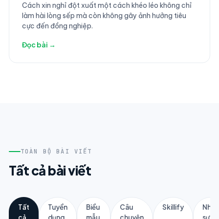
Cách xin nghỉ đột xuất một cách khéo léo không chỉ
làm hài lòng sếp mà còn không gây ảnh hưởng tiêu
cực đến đồng nghiệp.
Đọc bài →
TOÀN BỘ BÀI VIẾT
Tất cả bài viết
Tất
Tuyển
Biểu
Câu
Skillify
Nhân
cả
dụng
mẫu
chuyện
sự