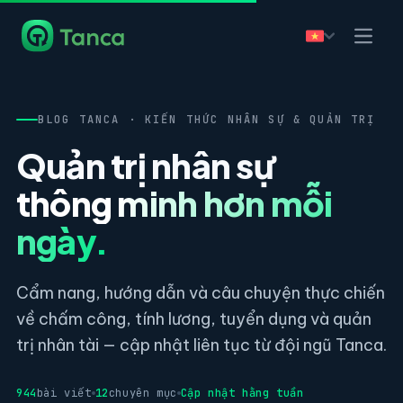
BLOG TANCA · KIẾN THỨC NHÂN SỰ & QUẢN TRỊ
Quản trị nhân sự
thông minh hơn mỗi
ngày.
Cẩm nang, hướng dẫn và câu chuyện thực chiến
về chấm công, tính lương, tuyển dụng và quản
trị nhân tài — cập nhật liên tục từ đội ngũ Tanca.
944
bài viết
12
chuyên mục
Cập nhật hằng tuần