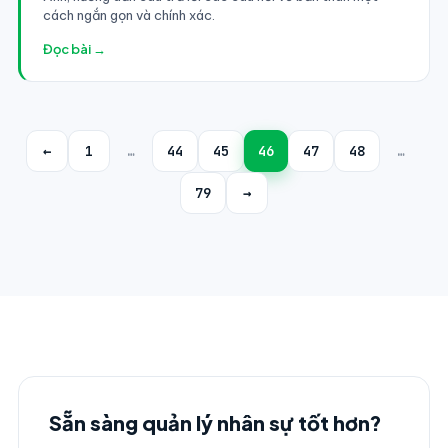
cách ngắn gọn và chính xác.
Đọc bài →
←
1
…
44
45
46
47
48
…
79
→
Sẵn sàng quản lý nhân sự tốt hơn?