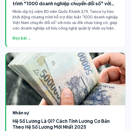
trình "1000 doanh nghiệp chuyển đổi số" với
mức ưu đãi chưa từng có
Nhân dịp kỷ niệm 80 năm Quốc Khánh 2/9, Tanca tự hào
khởi động chương trình hỗ trợ đặc biệt "1000 doanh nghiệp
Việt Nam chuyển đổi số" với mức ưu đãi chưa từng có, giúp
các doanh nghiệp sở hữu công nghệ quản lý nhân sự hiện
đại mà không cần lo về chi phí.
Đọc bài →
Nhân sự
Hệ Số Lương Là Gì? Cách Tính Lương Cơ Bản
Theo Hệ Số Lương Mới Nhất 2025