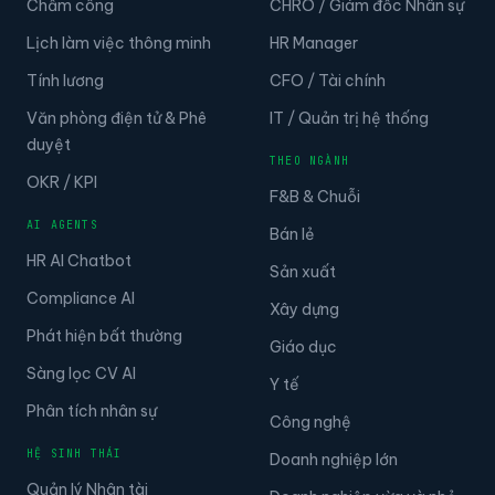
Chấm công
CHRO / Giám đốc Nhân sự
Lịch làm việc thông minh
HR Manager
Tính lương
CFO / Tài chính
Văn phòng điện tử & Phê
IT / Quản trị hệ thống
duyệt
THEO NGÀNH
OKR / KPI
F&B & Chuỗi
AI AGENTS
Bán lẻ
HR AI Chatbot
Sản xuất
Compliance AI
Xây dựng
Phát hiện bất thường
Giáo dục
Sàng lọc CV AI
Y tế
Phân tích nhân sự
Công nghệ
HỆ SINH THÁI
Doanh nghiệp lớn
Quản lý Nhân tài