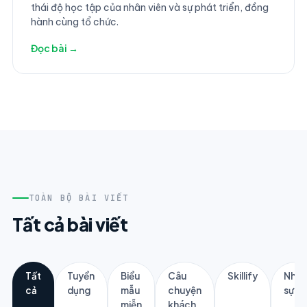
thái độ học tập của nhân viên và sự phát triển, đồng
hành cùng tổ chức.
Đọc bài →
TOÀN BỘ BÀI VIẾT
Tất cả bài viết
Tất
Tuyển
Biểu
Câu
Skillify
Nhân
cả
dụng
mẫu
chuyện
sự
miễn
khách