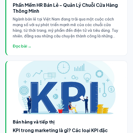
Phần Mềm HR Bán Lẻ - Quản Lý Chuỗi Cửa Hàng
Thông Minh
Ngành bán lẻ tại Việt Nam đang trải qua một cuộc cách
mạng số với sự phát triển mạnh mẽ của các chuỗi cửa
hàng, từ thời trang, mỹ phẩm đến điện tử và tiêu dùng. Tuy
nhiên, đằng sau những câu chuyện thành công là những
thách thức quản lý nhân sự phức tạp mà các phần mềm HR
Đọc bài →
truyền thống không thể giải quyết. Đây là lý do tại sao các
doanh nghiệp bán lẻ ngày càng tìm đến phần mềm HR
chuyên biệt, thay vì các giải pháp chung không đáp ứng
được đặc thù ngành.
Bán hàng và tiếp thị
KPI trong marketing là gì? Các loại KPI đặc