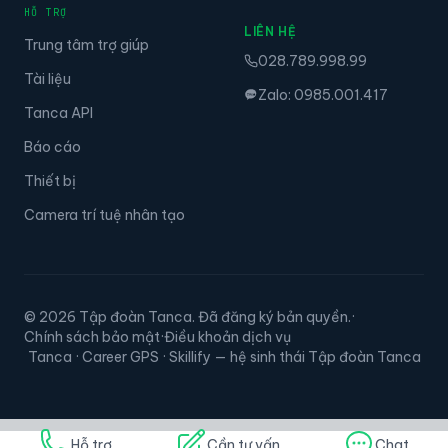
HỖ TRỢ
LIÊN HỆ
Trung tâm trợ giúp
028.789.998.99
Tài liệu
Zalo: 0985.001.417
Tanca API
Báo cáo
Thiết bị
Camera trí tuệ nhân tạo
© 2026 Tập đoàn Tanca. Đã đăng ký bản quyền.
·
Chính sách bảo mật
·
Điều khoản dịch vụ
Tanca · Career GPS · Skillify — hệ sinh thái Tập đoàn Tanca
Hỗ trợ
Cần tư vấn
Chat