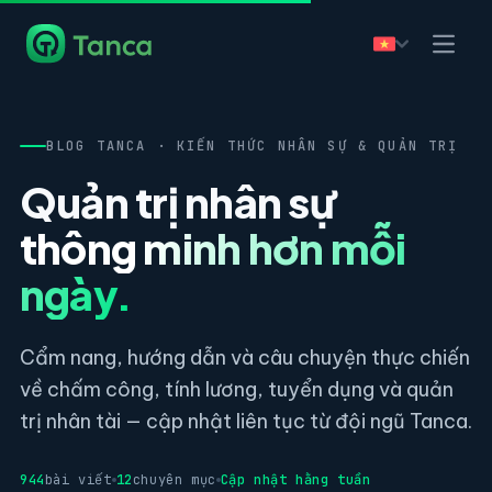
BLOG TANCA · KIẾN THỨC NHÂN SỰ & QUẢN TRỊ
Quản trị nhân sự
thông minh hơn mỗi
ngày.
Cẩm nang, hướng dẫn và câu chuyện thực chiến
về chấm công, tính lương, tuyển dụng và quản
trị nhân tài — cập nhật liên tục từ đội ngũ Tanca.
944
bài viết
12
chuyên mục
Cập nhật hằng tuần