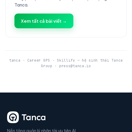
Tanca.
Xem tất cả bài viết →
tanca · Career GPS · Skillify — hệ sinh thái Tanca
Group · press@tanca.io
Nền tảng quản lý nhân tài ưu tiên AI