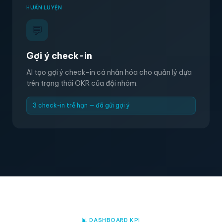
HUẤN LUYỆN
💬
Gợi ý check-in
AI tạo gợi ý check-in cá nhân hóa cho quản lý dựa
trên trạng thái OKR của đội nhóm.
3 check-in trễ hạn — đã gửi gợi ý
📊 DASHBOARD KPI