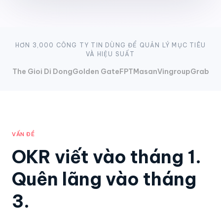
HƠN 3,000 CÔNG TY TIN DÙNG ĐỂ QUẢN LÝ MỤC TIÊU
VÀ HIỆU SUẤT
The Gioi Di Dong
Golden Gate
FPT
Masan
Vingroup
Grab
VẤN ĐỀ
OKR viết vào tháng 1.
Quên lãng vào tháng
3.