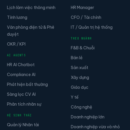
Lịch làm việc thông minh
HR Manager
Tính lương
CFO / Tài chính
Văn phòng điện tử & Phê
IT / Quản trị hệ thống
duyệt
THEO NGÀNH
OKR / KPI
F&B & Chuỗi
AI AGENTS
Bán lẻ
HR AI Chatbot
Sản xuất
Compliance AI
Xây dựng
Phát hiện bất thường
Giáo dục
Sàng lọc CV AI
Y tế
Phân tích nhân sự
Công nghệ
HỆ SINH THÁI
Doanh nghiệp lớn
Quản lý Nhân tài
Doanh nghiệp vừa và nhỏ