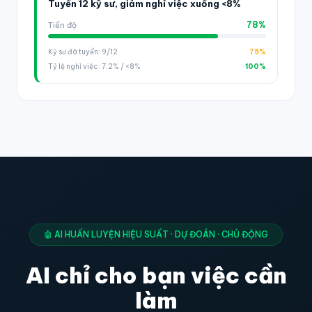
Tuyển 12 kỹ sư, giảm nghỉ việc xuống <8%
78%
Tiến độ
Kỹ sư đã tuyển: 9/12
75%
Tỷ lệ nghỉ việc: 7.2% / <8%
100%
🤖 AI HUẤN LUYỆN HIỆU SUẤT · DỰ ĐOÁN · CHỦ ĐỘNG
AI chỉ cho bạn việc cần
làm