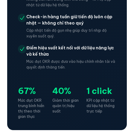
nhật từ dữ liệu hệ thống.
Check-in hàng tuần giữ tiến độ luôn cập
nhật — không chỉ theo quý
Cập nhật tiến độ gọn nhẹ giúp duy trì nhịp độ
xuyên suốt quý.
Điểm hiệu suất kết nối với dữ liệu năng lực
và kế thừa
Mức đạt OKR được đưa vào hiệu chỉnh nhân tài và
quyết định thăng tiến.
67%
40%
1 click
Mức đạt OKR
Giảm thời gian
KPI cập nhật từ
trung bình hiển
quản trị hiệu
dữ liệu hệ thống
thị theo thời
suất
trực tiếp
gian thực