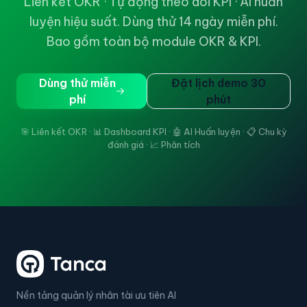
Liên kết OKR · Tự động theo dõi KPI · AI huấn
luyện hiệu suất. Dùng thử 14 ngày miễn phí.
Bao gồm toàn bộ module OKR & KPI.
Dùng thử miễn
Đặt lịch demo 30
phí
phút
🎯 Liên kết OKR · 📊 Dashboard KPI · 🤖 AI Huấn luyện · 📋 Chu kỳ
đánh giá · 📈 Phân tích
Nền tảng quản lý nhân tài ưu tiên AI