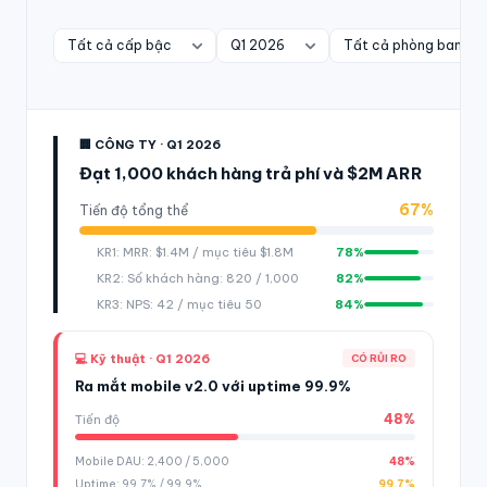
🏢 CÔNG TY · Q1 2026
Đạt 1,000 khách hàng trả phí và $2M ARR
67%
Tiến độ tổng thể
KR1: MRR: $1.4M / mục tiêu $1.8M
78%
KR2: Số khách hàng: 820 / 1,000
82%
KR3: NPS: 42 / mục tiêu 50
84%
💻 Kỹ thuật · Q1 2026
CÓ RỦI RO
Ra mắt mobile v2.0 với uptime 99.9%
48%
Tiến độ
Mobile DAU: 2,400 / 5,000
48%
Uptime: 99.7% / 99.9%
99.7%