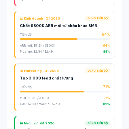
📈 Kinh doanh · Q1 2026
ĐÚNG TIẾN ĐỘ
Chốt $800K ARR mới từ phân khúc SMB
64%
Tiến độ
ARR mới: $512K / $800K
64%
Pipeline: $2.1M / $2.4M
88%
📣 Marketing · Q1 2026
ĐÚNG TIẾN ĐỘ
Tạo 3,000 lead chất lượng
71%
Tiến độ
MQL: 2,130 / 3,000
71%
CAC: $280 / mục tiêu $250
82%
👥 Nhân sự · Q1 2026
ĐÚNG TIẾN ĐỘ