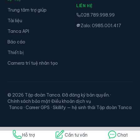
LIÊN HỆ
Trung tâm trợ giúp
028.789.998.99
Tài liệu
Zalo: 0985.001.417
Tanca API
Báo cáo
Thiết bị
Camera trí tuệ nhân tạo
© 2026 Tập đoàn Tanca. Đã đăng ký bản quyền.
·
Chính sách bảo mật
·
Điều khoản dịch vụ
Tanca · Career GPS · Skillify — hệ sinh thái Tập đoàn Tanca
Hỗ trợ
Cần tư vấn
Chat