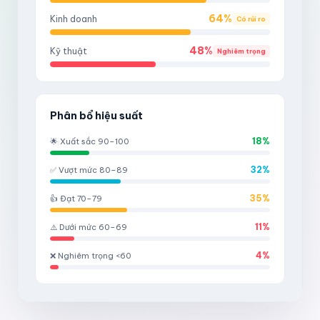
64%
Kinh doanh
Có rủi ro
48%
Kỹ thuật
Nghiêm trọng
Phân bổ hiệu suất
18%
🌟 Xuất sắc 90–100
32%
✅ Vượt mức 80–89
35%
👍 Đạt 70–79
11%
⚠️ Dưới mức 60–69
4%
❌ Nghiêm trọng <60