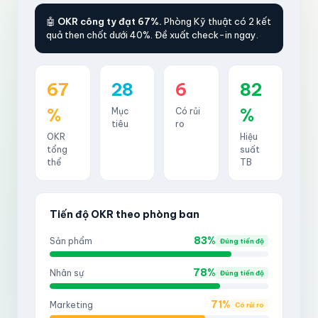
🤖
OKR công ty đạt 67%.
Phòng Kỹ thuật có 2 kết
quả then chốt dưới 40%. Đề xuất check-in ngay.
67
28
6
82
%
%
Mục
Có rủi
tiêu
ro
OKR
Hiệu
tổng
suất
thể
TB
Tiến độ OKR theo phòng ban
83%
Sản phẩm
Đúng tiến độ
78%
Nhân sự
Đúng tiến độ
71%
Marketing
Có rủi ro