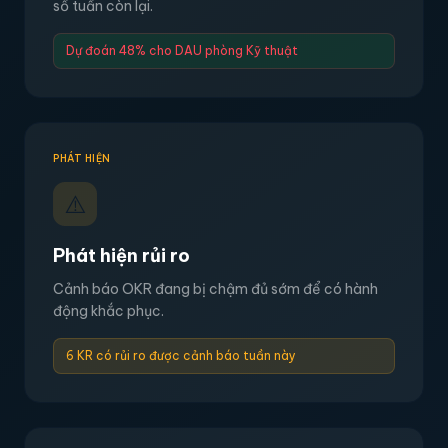
số tuần còn lại.
Dự đoán 48% cho DAU phòng Kỹ thuật
PHÁT HIỆN
⚠️
Phát hiện rủi ro
Cảnh báo OKR đang bị chậm đủ sớm để có hành
động khắc phục.
6 KR có rủi ro được cảnh báo tuần này