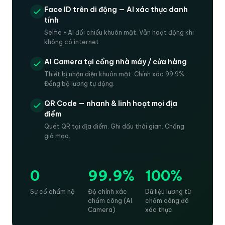
Face ID trên di động — AI xác thực danh
tính
Selfie + AI đối chiếu khuôn mặt. Vẫn hoạt động khi
không có internet.
AI Camera tại cổng nhà máy / cửa hàng
Thiết bị nhận diện khuôn mặt. Chính xác 99.9%.
Đồng bộ lương tự động.
QR Code — nhanh & linh hoạt mọi địa
điểm
Quét QR tại địa điểm. Ghi dấu thời gian. Chống
giả mạo.
0
99.9%
100%
Sự cố chấm hộ
Độ chính xác
Dữ liệu lương từ
chấm công (AI
chấm công đã
Camera)
xác thực