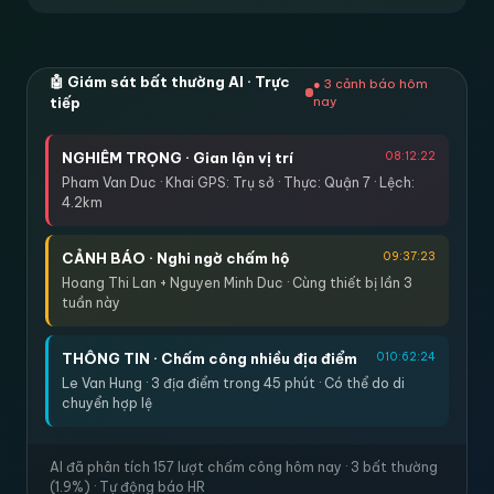
🤖 Giám sát bất thường AI · Trực
● 3 cảnh báo hôm
tiếp
nay
NGHIÊM TRỌNG · Gian lận vị trí
08:12:22
Pham Van Duc · Khai GPS: Trụ sở · Thực: Quận 7 · Lệch:
4.2km
CẢNH BÁO · Nghi ngờ chấm hộ
09:37:23
Hoang Thi Lan + Nguyen Minh Duc · Cùng thiết bị lần 3
tuần này
THÔNG TIN · Chấm công nhiều địa điểm
010:62:24
Le Van Hung · 3 địa điểm trong 45 phút · Có thể do di
chuyển hợp lệ
AI đã phân tích 157 lượt chấm công hôm nay · 3 bất thường
(1.9%) · Tự động báo HR