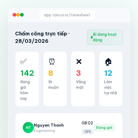
app.tanca.io/timesheet
Chấm công trực tiếp ·
AI đang hoạt
động
28/03/2026
✅
⏰
❌
🏠
142
8
3
12
Đúng
Đi
Vắng
Làm
giờ
muộn
mặt
việc
hôm
tại nhà
nay
08:02
Nguyen Thanh
NT
Đúng giờ
Engineering
GPS