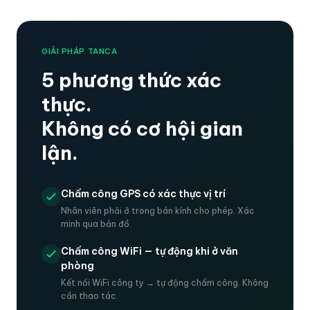
GIẢI PHÁP TANCA
5 phương thức xác
thực.
Không có cơ hội gian
lận.
Chấm công GPS có xác thực vị trí
Nhân viên phải ở trong bán kính cho phép. Xác
minh qua bản đồ.
Chấm công WiFi — tự động khi ở văn
phòng
Kết nối WiFi công ty → tự động chấm công. Không
cần thao tác.