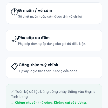
🕐
Đi muộn / về sớm
Số phút muộn hoặc sớm được tính và ghi lại.
🌙
Phụ cấp ca đêm
Phụ cấp đêm tự áp dụng cho giờ đủ điều kiện.
📋
Công thức tuỳ chỉnh
Tự xây logic tính toán. Không cần code.
🔗 Toàn bộ dữ liệu bảng công chảy thẳng vào Engine
Tính lương
→ Không chuyển thủ công. Không sai sót lương.