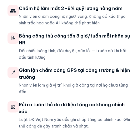
Chấm hộ làm mất 2–8% quỹ lương hàng năm
👥
Nhân viên chấm công hộ người vắng. Không có xác thực
sinh trắc học hoặc AI, không thể phát hiện.
Bảng công thủ công tốn 3 giờ/tuần mỗi nhân sự
📝
HR
Đối chiếu bảng tính, đòi duyệt, sửa lỗi — trước cả khi bắt
đầu tính lương.
Gian lận chấm công GPS tại công trường & hiện
📍
trường
Nhân viên làm giả vị trí, khai giờ công tại nơi họ chưa từng
đến.
Rủi ro tuân thủ do dữ liệu tăng ca không chính
⚖️
xác
Luật LĐ Việt Nam yêu cầu ghi chép tăng ca chính xác. Ghi
thủ công dễ gây tranh chấp và phạt.