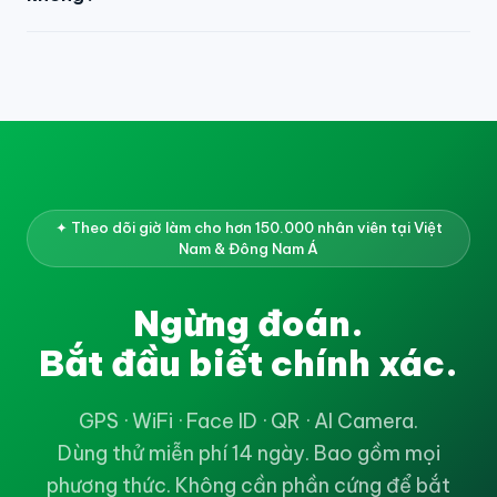
Có — tự động. Chấm công đã xác thực chảy thẳng vào
Engine Tính lương. Không chuyển thủ công. Tăng ca,
khấu trừ, phụ cấp đêm đều tính từ dữ liệu chấm công.
✦ Theo dõi giờ làm cho hơn 150.000 nhân viên tại Việt
Nam & Đông Nam Á
Ngừng đoán.
Bắt đầu biết chính xác.
GPS · WiFi · Face ID · QR · AI Camera.
Dùng thử miễn phí 14 ngày. Bao gồm mọi
phương thức. Không cần phần cứng để bắt