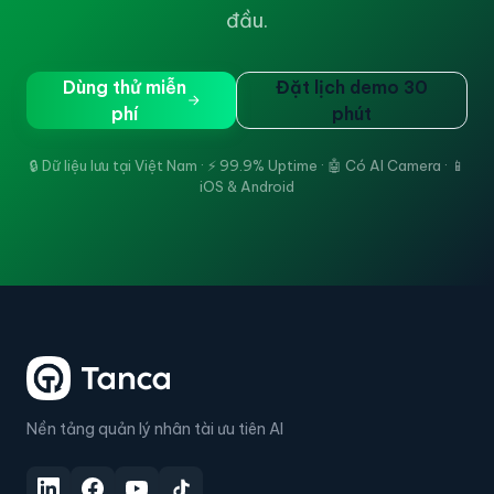
đầu.
Dùng thử miễn
Đặt lịch demo 30
phí
phút
🔒 Dữ liệu lưu tại Việt Nam · ⚡ 99.9% Uptime · 🤖 Có AI Camera · 📱
iOS & Android
Nền tảng quản lý nhân tài ưu tiên AI