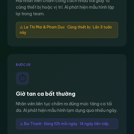
Hai nhân viên chấm công cách nhau vài giây từ
cùng thiết bị hoặc vị trí. AI phát hiện mẫu hình lặp
lại trong team.
⚠️ Le Thi Mai & Pham Duc · Cùng thiết bị · Lần 3 tuần
này
BƯỚC 03
⏱
Giờ tan ca bất thường
Nhân viên liên tục chấm ra đúng mức tăng ca tối
đa. AI phát hiện mẫu hình lạm dụng qua nhiều ngày.
⚠️ Bui Thanh · Đúng 10h mỗi ngày · 14 ngày liên tiếp