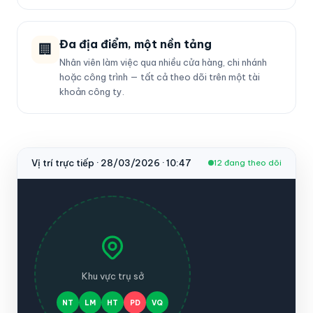
Đa địa điểm, một nền tảng
🏢
Nhân viên làm việc qua nhiều cửa hàng, chi nhánh
hoặc công trình — tất cả theo dõi trên một tài
khoản công ty.
Vị trí trực tiếp · 28/03/2026 · 10:47
12 đang theo dõi
Khu vực trụ sở
NT
LM
HT
PD
VQ