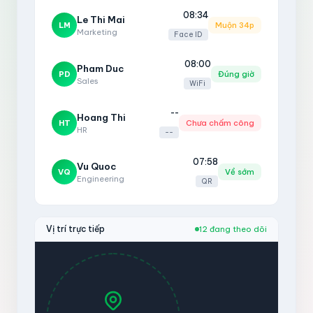
08:34
Le Thi Mai
LM
Muộn 34p
Marketing
Face ID
08:00
Pham Duc
PD
Đúng giờ
Sales
WiFi
--
Hoang Thi
HT
Chưa chấm công
HR
--
07:58
Vu Quoc
VQ
Về sớm
Engineering
QR
Vị trí trực tiếp
12 đang theo dõi