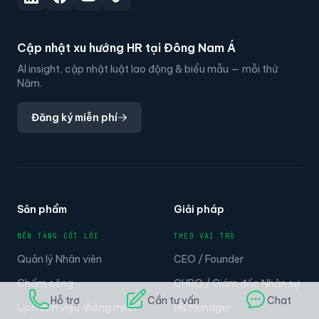
Cập nhật xu hướng HR tại Đông Nam Á
AI insight, cập nhật luật lao động & biểu mẫu — mỗi thứ
Năm.
Đăng ký miễn phí
Sản phẩm
Giải pháp
NỀN TẢNG CỐT LÕI
THEO VAI TRÒ
Quản lý Nhân viên
CEO / Founder
Chấm công
CHRO / Giám đốc Nhân sự
Hỗ trợ
Cần tư vấn
Chat
Lịch làm việc thông minh
HR Manager