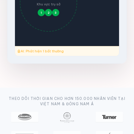
Khu vực trụ sở
1
2
3
🤖
AI: Phát hiện 1 bất thường
THEO DÕI THỜI GIAN CHO HƠN 150.000 NHÂN VIÊN TẠI
VIỆT NAM & ĐÔNG NAM Á