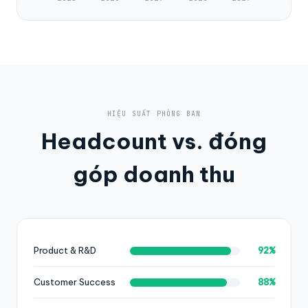
HIỆU SUẤT PHÒNG BAN
Headcount vs. đóng
góp doanh thu
92%
Product & R&D
88%
Customer Success