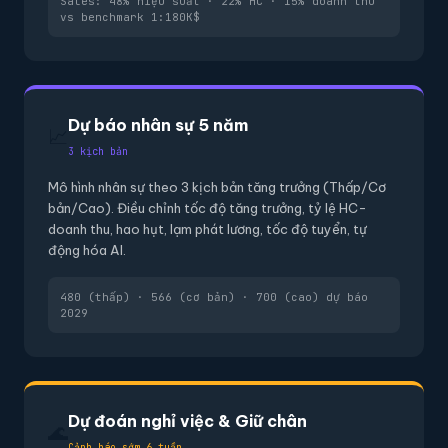
Sales: 48% hiệu suất · 22% HC · 15% doanh thu
vs benchmark 1:180K$
Dự báo nhân sự 5 năm
📈
3 kịch bản
Mô hình nhân sự theo 3 kịch bản tăng trưởng (Thấp/Cơ
bản/Cao). Điều chỉnh tốc độ tăng trưởng, tỷ lệ HC-
doanh thu, hao hụt, lạm phát lương, tốc độ tuyển, tự
động hóa AI.
480 (thấp) · 566 (cơ bản) · 700 (cao) dự báo
2029
Dự đoán nghỉ việc & Giữ chân
🌊
Cảnh báo sớm 6 tuần