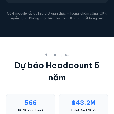
Cả 4 module lấy dữ liệu thời gian thực — lương, chấm công, OKR,
tuyển dụng. Không nhập liệu thủ công. Không xuất bảng tính.
MÔ HÌNH DỰ BÁO
Dự báo Headcount 5
năm
566
$43.2M
HC 2029 (Base)
Total Cost 2029