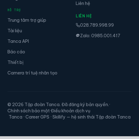
Liên hệ
HỖ TRỢ
LIÊN HỆ
Trung tâm trợ giúp
028.789.998.99
Tài liệu
Zalo: 0985.001.417
Tanca API
Báo cáo
Thiết bị
Camera trí tuệ nhân tạo
© 2026 Tập đoàn Tanca. Đã đăng ký bản quyền.
·
Chính sách bảo mật
·
Điều khoản dịch vụ
Tanca · Career GPS · Skillify — hệ sinh thái Tập đoàn Tanca