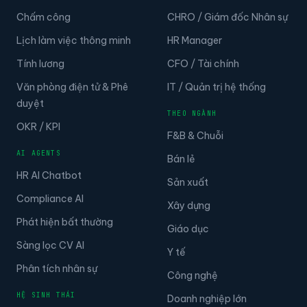
Chấm công
CHRO / Giám đốc Nhân sự
Lịch làm việc thông minh
HR Manager
Tính lương
CFO / Tài chính
Văn phòng điện tử & Phê
IT / Quản trị hệ thống
duyệt
THEO NGÀNH
OKR / KPI
F&B & Chuỗi
AI AGENTS
Bán lẻ
HR AI Chatbot
Sản xuất
Compliance AI
Xây dựng
Phát hiện bất thường
Giáo dục
Sàng lọc CV AI
Y tế
Phân tích nhân sự
Công nghệ
HỆ SINH THÁI
Doanh nghiệp lớn