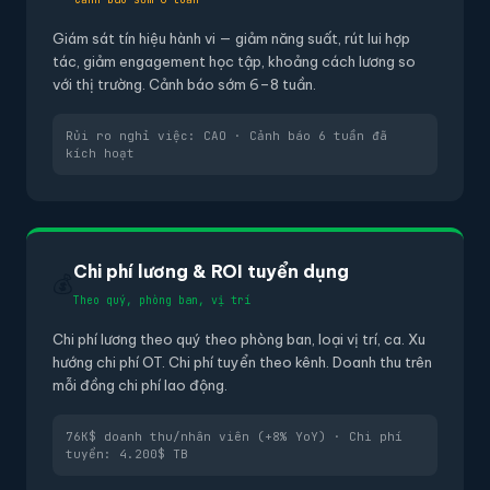
Giám sát tín hiệu hành vi — giảm năng suất, rút lui hợp
tác, giảm engagement học tập, khoảng cách lương so
với thị trường. Cảnh báo sớm 6–8 tuần.
Rủi ro nghỉ việc: CAO · Cảnh báo 6 tuần đã
kích hoạt
Chi phí lương & ROI tuyển dụng
💰
Theo quý, phòng ban, vị trí
Chi phí lương theo quý theo phòng ban, loại vị trí, ca. Xu
hướng chi phí OT. Chi phí tuyển theo kênh. Doanh thu trên
mỗi đồng chi phí lao động.
76K$ doanh thu/nhân viên (+8% YoY) · Chi phí
tuyển: 4.200$ TB