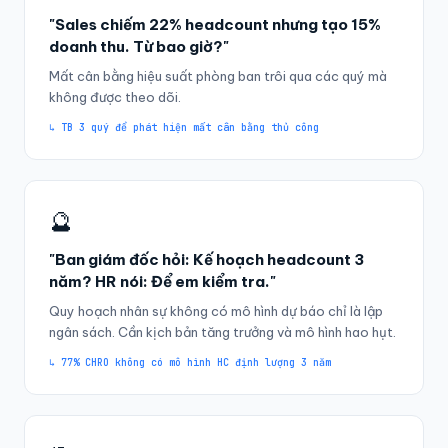
"Sales chiếm 22% headcount nhưng tạo 15%
doanh thu. Từ bao giờ?"
Mất cân bằng hiệu suất phòng ban trôi qua các quý mà
không được theo dõi.
↳ TB 3 quý để phát hiện mất cân bằng thủ công
🔮
"Ban giám đốc hỏi: Kế hoạch headcount 3
năm? HR nói: Để em kiểm tra."
Quy hoạch nhân sự không có mô hình dự báo chỉ là lập
ngân sách. Cần kịch bản tăng trưởng và mô hình hao hụt.
↳ 77% CHRO không có mô hình HC định lượng 3 năm