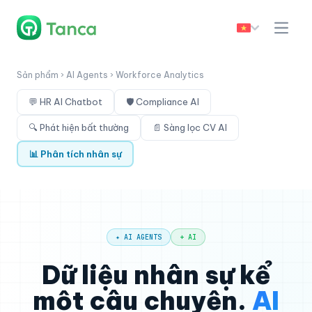
Sản phẩm › AI Agents › Workforce Analytics
💬 HR AI Chatbot
🛡 Compliance AI
🔍 Phát hiện bất thường
📄 Sàng lọc CV AI
📊 Phân tích nhân sự
✦ AI AGENTS
+ AI
Dữ liệu nhân sự kể
một câu chuyện.
AI