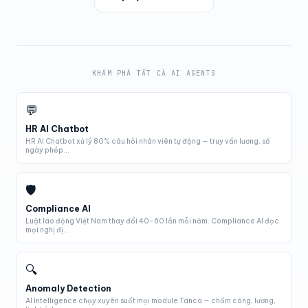
KHÁM PHÁ TẤT CẢ AI AGENTS
💬
HR AI Chatbot
HR AI Chatbot xử lý 80% câu hỏi nhân viên tự động — truy vấn lương, số
ngày phép...
🛡
Compliance AI
Luật lao động Việt Nam thay đổi 40–60 lần mỗi năm. Compliance AI đọc
mọi nghị đị...
🔍
Anomaly Detection
AI Intelligence chạy xuyên suốt mọi module Tanca — chấm công, lương,