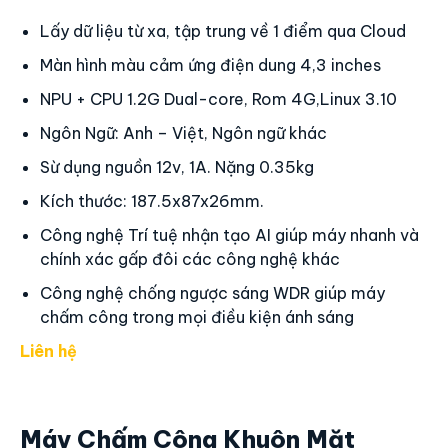
Máy Chấm Công Khuôn Mặt
Facepro-007
Made in Malaysia
Thông số kỹ thuật
( Chấm công : Khuôn mặt , vân tay , thẻ cảm ứng ,
QR) chất liệu Hộp kim
5.000
khuôn mặt,
10.000
vân tay,
15.000
thẻ
Bộ nhớ :
500.000
lần chấm công
Nhận diện 1 lần 5 khuôn mặt cùng 1 lúc
Nhận diện giương mặt từ mọi góc nhìn 0.5- 3m
Camera hồng ngoại nhận diện hình thật