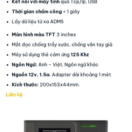
Kết nối với máy tính
qua Tcp/Ip, USB
Thời gian chấm công
< 1 giây
Lấy dữ liệu từ xa ADMS
Màn hình màu TFT
3 inches
Mắt đọc chống trầy xước, chống vân tay giả
Máy sử dụng thẻ cảm ứng
125 Khz
Ngôn Ngữ:
Anh – Việt, Ngôn ngữ khác
Nguồn 12v, 1.5a
. Adapter dài khoảng 1 mét
Kích thước:
200x153x44mm.
Liên hệ