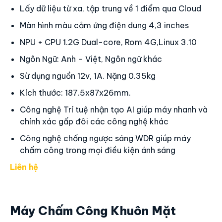
Nhận diện 1 lần 5 khuôn mặt cùng 1 lúc
Nhận diện giương mặt từ mọi góc nhìn 0.5- 3m
Camera hồng ngoại nhận diện hình thật
Chấm được khuôn mặt động, đeo khẩu trang
Kết nối với máy tính: Wifi,Tcp/Ip,wiegand, USB
Tích hợp kiểm soát cửa ra vào Access control
Thời gian chấm công < 0.2 giây chính xác
Lấy dữ liệu từ xa, tập trung về 1 điểm qua Cloud
Màn hình màu cảm ứng điện dung 4,3 inches
NPU + CPU 1.2G Dual-core, Rom 4G,Linux 3.10
Ngôn Ngữ: Anh – Việt, Ngôn ngữ khác
Sừ dụng nguồn 12v, 1A. Nặng 0.35kg
Kích thước: 187.5x87x26mm.