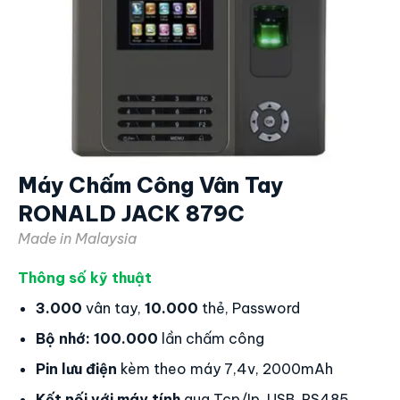
Máy Chấm Công Vân Tay
RONALD JACK 879C
Made in Malaysia
Thông số kỹ thuật
3.000
vân tay,
10.000
thẻ, Password
Bộ nhớ:
100.000
lần chấm công
Pin lưu điện
kèm theo máy 7,4v, 2000mAh
Kết nối với máy tính
qua Tcp/Ip, USB, RS485