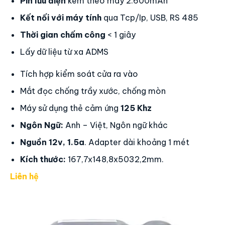
Pin lưu điện
kèm theo máy 2.600mAh
Kết nối với máy tính
qua Tcp/Ip, USB, RS 485
Thời gian chấm công
< 1 giây
Lấy dữ liệu từ xa ADMS
Tích hợp kiểm soát cửa ra vào
Mắt đọc chống trầy xước, chống mòn
Máy sử dụng thẻ cảm ứng
125 Khz
Ngôn Ngữ:
Anh – Việt, Ngôn ngữ khác
Nguồn 12v, 1.5a
. Adapter dài khoảng 1 mét
Kích thước:
167,7x148,8x5032,2mm.
Liên hệ