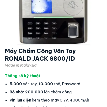
Máy Chấm Công Vân Tay
RONALD JACK S800/ID
Made in Malaysia
Thông số kỹ thuật
5.000
vân tay,
10.000
thẻ, Password
Bộ nhớ:
200.000
lần chấm công
Pin lưu điện
kèm theo máy 3,7v, 4000mAh