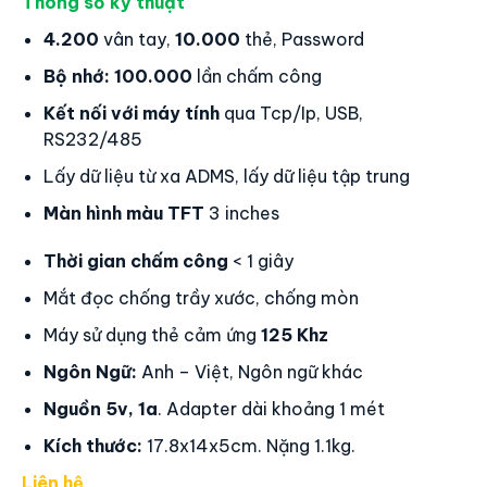
Máy Chấm Công Vân Tay
RONALD JACK 4000TID-C
Made in Malaysia
Thông số kỹ thuật
4.200
vân tay,
10.000
thẻ, Password
Bộ nhớ:
100.000
lần chấm công
Kết nối với máy tính
qua Tcp/Ip, USB,
RS232/485
Lấy dữ liệu từ xa ADMS, lấy dữ liệu tập trung
Màn hình màu TFT
3 inches