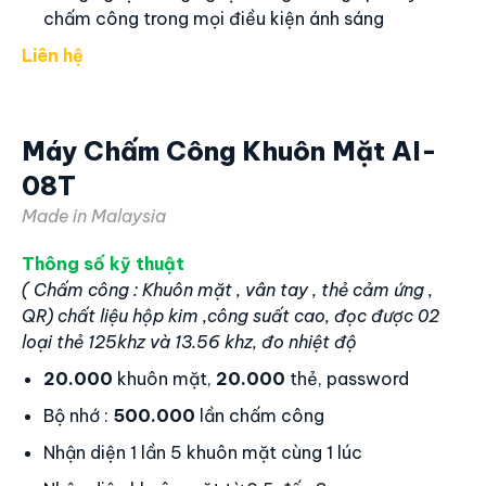
Máy Chấm Công Khuôn Mặt AI-
X1
Made in Malaysia
Thông số kỹ thuật
( Chấm công : Khuôn mặt , vân tay , thẻ cảm ứng ,
QR) chất liệu hộp kim ,công suất cao, đọc được 02
loại thẻ 125khz và 13.56 khz,màn hình rộng
50.000
khuôn mặt,
100.000
vân tay, thẻ, mã số
Bộ nhớ :
500.000
lần chấm công
Nhận diện 1 lần 5 khuôn mặt cùng 1 lúc
IP65 Chống nước, chống bụi bám
Nhận diện giương mặt từ mọi góc nhìn 0.5 -3m
Camera hồng ngoại nhận diện hình thật Chấm