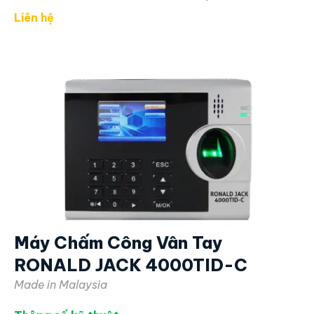
Lấy dữ liệu từ xa ADMS, lấy dữ liệu tập trung
Màn hình màu TFT
3 inches
Mắt đọc chống trầy xước, chống mòn
Máy sử dụng thẻ cảm ứng
125 Khz
Ngôn Ngữ:
Anh – Việt, Ngôn ngữ khác
Nguồn 5v, 1a
. Adapter dài khoảng 1 mét
Kích thước:
19.4x14.5x4.9cm. Nặng 1,2kg
Liên hệ