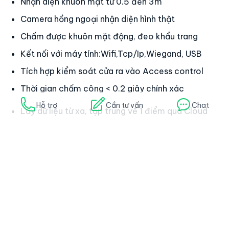
được khuôn mặt động, đeo khẩu trang
Kết nối với máy tính:Wifi,Tcp/Ip,Wiegand, USB
Tích hợp kiểm soát cửa ra vào Access control
Thời gian chấm công < 0.2 giây chính xác
Lấy dữ liệu từ xa, tập trung về 1 điểm qua Cloud
Màn hình màu cảm ứng IPS 10 inches
Hỗ trợ
Cần tư vấn
Chat
Vỏ máy = kim loại sang trọng & chắc chắn
NPU + CPU 1.2G Dual-core, Rom 4G
Ngôn Ngữ: Anh – Việt + 20 Ngôn ngữ khác
Nguồn 12v,1A. Nặng 0.35kg
Size:188x80x20mm
Công nghệ Trí tuệ nhận tạo AI giúp máy nhanh và
chính xác gấp đôi các công nghệ khác
Công nghệ chống ngược sáng WDR giúp máy