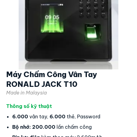
Máy Chấm Công Vân Tay
RONALD JACK T10
Made in Malaysia
Thông số kỹ thuật
6.000
vân tay,
6.000
thẻ, Password
Bộ nhớ:
200.000
lần chấm công