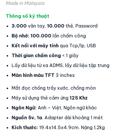
Máy Chấm Công Vân Tay
RONALD JACK GT-100
Made in Malaysia
Thông số kỹ thuật
3.000
vân tay,
10.000
thẻ, Password
Bộ nhớ:
100.000
lần chấm công
Kết nối với máy tính
qua Tcp/Ip, USB
Thời gian chấm công
< 1 giây