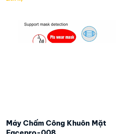
Thời gian chấm công
< 1 giây
Mắt đọc chống trầy xước, chống mòn
Máy sử dụng thẻ cảm ứng
125 Khz
Ngôn Ngữ:
Anh – Việt, Ngôn ngữ khác
Nguồn 5v, 1a
. Adapter dài khoảng 1 mét
Kích thước:
17.8x14x5cm. Nặng 1.1kg.
Liên hệ