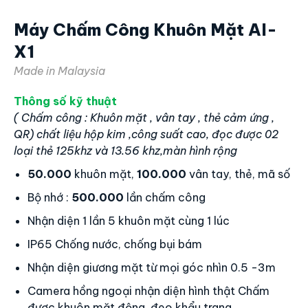
Facepro-009
Made in Malaysia
Thông số kỹ thuật
( Chấm công : Khuôn mặt , vân tay , thẻ cảm ứng ,
QR) chất liệu Hộp kim
50.000
khuôn mặt,
100.000
vân tay,
50.000
thẻ
Bộ nhớ :
500.000
lần chấm công
Nhận diện 1 lần 5 khuôn mặt cùng 1 lúc
Nhận diện giương mặt từ mọi góc nhìn 0.5 - 3m
Camera hồng ngoại nhận diện hình thật Chấm
được khuôn mặt động, đeo khẩu trang
Kết nối với máy tính:Wifi,Tcp/Ip,Wiegand, USB
Tích hợp kiểm soát cửa ra vào Access control