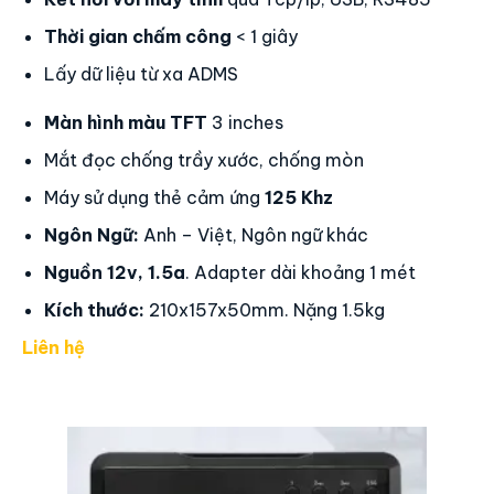
Thời gian chấm công
< 1 giây
Lấy dữ liệu từ xa ADMS
Màn hình màu TFT
3 inches
Mắt đọc chống trầy xước, chống mòn
Máy sử dụng thẻ cảm ứng
125 Khz
Ngôn Ngữ:
Anh – Việt, Ngôn ngữ khác
Nguồn 12v, 1.5a
. Adapter dài khoảng 1 mét
Kích thước:
210x157x50mm. Nặng 1.5kg
Liên hệ