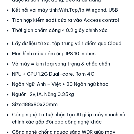
Thời gian chấm công < 0.2 giây chính xác
Lấy dữ liệu từ xa, tập trung về 1 điểm qua Cloud
Màn hình màu cảm ứng IPS 5.0 inches
Vỏ máy = kim loại sang trọng & chắc chắn
NPU + CPU 1.2G Dual-core, Rom 4G
Ngôn Ngữ: Anh – Việt, Ngôn ngữ khác
Nguồn 12v,1A. Nặng 0.35kg.
Size: 188x80x20mm
Công nghệ Trí tuệ nhận tạo AI giúp máy nhanh và
chính xác gấp đôi các công nghệ khác
Công nghệ chống ngược sáng WDR giúp máy
chấm công trong mọi điều kiện ánh sáng
Liên hệ