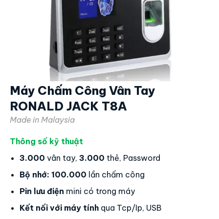
Máy Chấm Công Vân Tay
RONALD JACK T8A
Made in Malaysia
Thông số kỹ thuật
3.000
vân tay,
3.000
thẻ, Password
Bộ nhớ:
100.000
lần chấm công
Pin lưu điện
mini có trong máy
Kết nối với máy tính
qua Tcp/Ip, USB