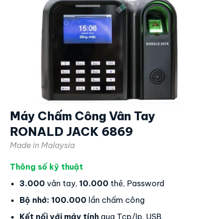
Máy Chấm Công Vân Tay
RONALD JACK 6869
Made in Malaysia
Thông số kỹ thuật
3.000
vân tay,
10.000
thẻ, Password
Bộ nhớ:
100.000
lần chấm công
Kết nối với máy tính
qua Tcp/Ip, USB