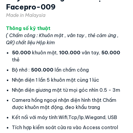
Chấm được khuôn mặt động, đeo khẩu trang
Kết nối với máy tính: Wifi,Tcp/Ip,wiegand, USB
Tích hợp kiểm soát cửa ra vào Access control
Thời gian chấm công < 0.2 giây chính xác
Lấy dữ liệu từ xa, tập trung về 1 điểm qua Cloud
Màn hình màu cảm ứng điện dung 4,3 inches
NPU + CPU 1.2G Dual-core, Rom 4G,Linux 3.10
Ngôn Ngữ: Anh – Việt, Ngôn ngữ khác
Sừ dụng nguồn 12v, 1A. Nặng 0.35kg
Kích thước: 187.5x87x26mm.
Công nghệ Trí tuệ nhận tạo AI giúp máy nhanh và
chính xác gấp đôi các công nghệ khác
Công nghệ chống ngược sáng WDR giúp máy
chấm công trong mọi điều kiện ánh sáng