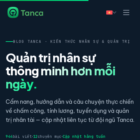
BLOG TANCA · KIẾN THỨC NHÂN SỰ & QUẢN TRỊ
Quản trị nhân sự
thông minh hơn mỗi
ngày.
Cẩm nang, hướng dẫn và câu chuyện thực chiến
về chấm công, tính lương, tuyển dụng và quản
trị nhân tài — cập nhật liên tục từ đội ngũ Tanca.
944
bài viết
12
chuyên mục
Cập nhật hằng tuần