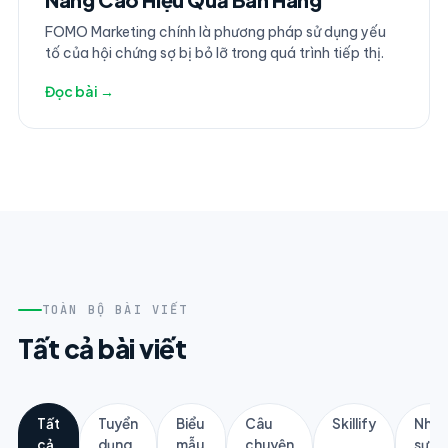
FOMO Marketing chính là phương pháp sử dụng yếu
tố của hội chứng sợ bị bỏ lỡ trong quá trình tiếp thị.
Đọc bài →
TOÀN BỘ BÀI VIẾT
Tất cả bài viết
Tất
Tuyển
Biểu
Câu
Skillify
Nhân
cả
dụng
mẫu
chuyện
sự