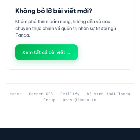
Không bỏ lỡ bài viết mới?
Khám phá thêm cẩm nang, hướng dẫn và câu
chuyện thực chiến về quản trị nhân sự từ đội ngũ
Tanca.
Xem tất cả bài viết →
tanca · Career GPS · Skillify — hệ sinh thái Tanca
Group · press@tanca.io