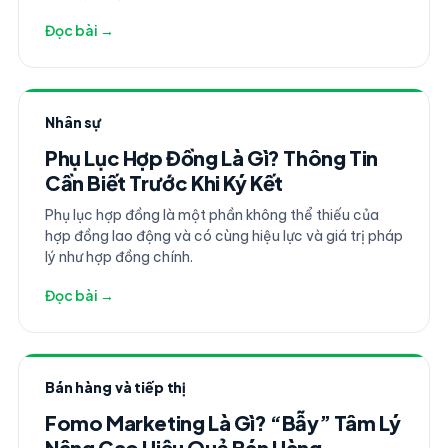
200% lương năm của họ. Retention nhân viên (giữ
Đọc bài →
chân nhân viên) không còn là "phúc lợi" mà là chiến
lược kinh doanh quan trọng. Bài viết này cung cấp
đầy đủ công thức tính, benchmark ngành và 7 chiến
lược thực tế hiệu quả nhất.
Nhân sự
Phụ Lục Hợp Đồng Là Gì? Thông Tin
Cần Biết Trước Khi Ký Kết
Phụ lục hợp đồng là một phần không thể thiếu của
hợp đồng lao động và có cùng hiệu lực và giá trị pháp
lý như hợp đồng chính.
Đọc bài →
Bán hàng và tiếp thị
Fomo Marketing Là Gì? “Bẫy” Tâm Lý
Nâng Cao Hiệu Quả Bán Hàng