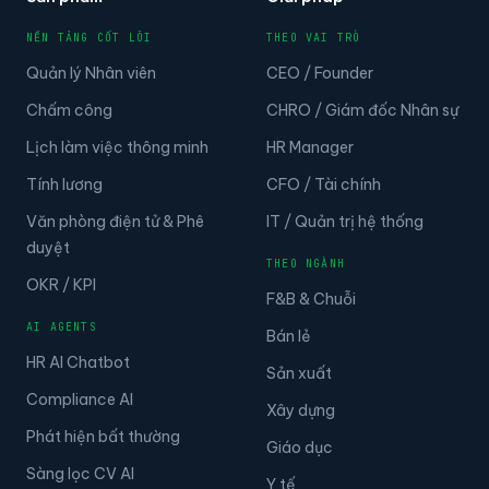
NỀN TẢNG CỐT LÕI
THEO VAI TRÒ
Quản lý Nhân viên
CEO / Founder
Chấm công
CHRO / Giám đốc Nhân sự
Lịch làm việc thông minh
HR Manager
Tính lương
CFO / Tài chính
Văn phòng điện tử & Phê
IT / Quản trị hệ thống
duyệt
THEO NGÀNH
OKR / KPI
F&B & Chuỗi
AI AGENTS
Bán lẻ
HR AI Chatbot
Sản xuất
Compliance AI
Xây dựng
Phát hiện bất thường
Giáo dục
Sàng lọc CV AI
Y tế