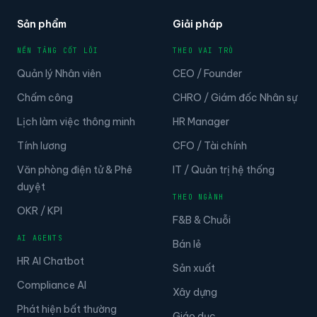
Sản phẩm
Giải pháp
NỀN TẢNG CỐT LÕI
THEO VAI TRÒ
Quản lý Nhân viên
CEO / Founder
Chấm công
CHRO / Giám đốc Nhân sự
Lịch làm việc thông minh
HR Manager
Tính lương
CFO / Tài chính
Văn phòng điện tử & Phê
IT / Quản trị hệ thống
duyệt
THEO NGÀNH
OKR / KPI
F&B & Chuỗi
AI AGENTS
Bán lẻ
HR AI Chatbot
Sản xuất
Compliance AI
Xây dựng
Phát hiện bất thường
Giáo dục