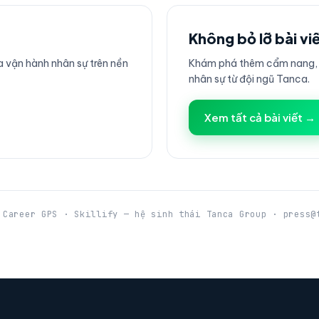
Không bỏ lỡ bài vi
 vận hành nhân sự trên nền
Khám phá thêm cẩm nang, h
nhân sự từ đội ngũ Tanca.
Xem tất cả bài viết →
 Career GPS · Skillify — hệ sinh thái Tanca Group · press@