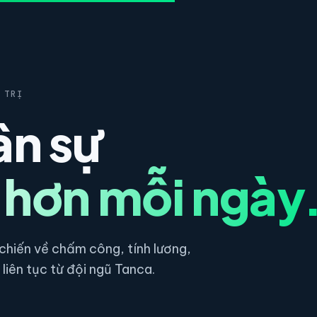
 TRỊ
ân sự
 hơn mỗi ngày
hiến về chấm công, tính lương,
liên tục từ đội ngũ Tanca.