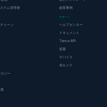
/ システム管理者
顧客事例
サポート
＆チェーン
ヘルプセンター
ドキュメント
Tanca API
提案
デバイス
AIカメラ
ノロジー
企業