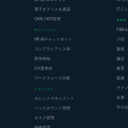
電子オフィス＆承認
IT 
OKR / KPI管理
業界別
F&B
AIエージェント
HR AIチャットボット
小売
コンプライアンスAI
製造
異常検知
建設
CV選考AI
教育
ワークフォース分析
医療
テク
エコシステム
企業
タレントマネジメント
中小
ヘッドカウント管理
タスク管理
研修管理