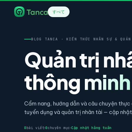
すべて
BLOG TANCA · KIẾN THỨC NHÂN SỰ & QUẢN
Quản trị nh
thông minh
Cẩm nang, hướng dẫn và câu chuyện thực c
tuyển dụng và quản trị nhân tài — cập nhật 
0
bài viết
0
chuyên mục
Cập nhật hằng tuần