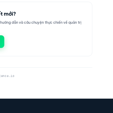
ết mới?
ướng dẫn và câu chuyện thực chiến về quản trị
tanca.io