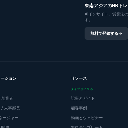
東南アジアのHRト
AIインサイト、労働法
す。
無料で登録する
ューション
リソース
タイプ別に見る
/ 創業者
記事とガイド
 / 人事部長
顧客事例
マネージャー
動画とウェビナー
/ 財務
無料テンプレート