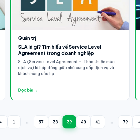
Quản trị
SLA là gì? Tìm hiểu về Service Level
Agreement trong doanh nghiệp
SLA (Service Level Agreement - Thỏa thuận mức
dịch vụ) là hợp đồng giữa nhà cung cấp dịch vụ và
khách hàng của họ.
Đọc bài →
←
1
…
37
38
39
40
41
…
79