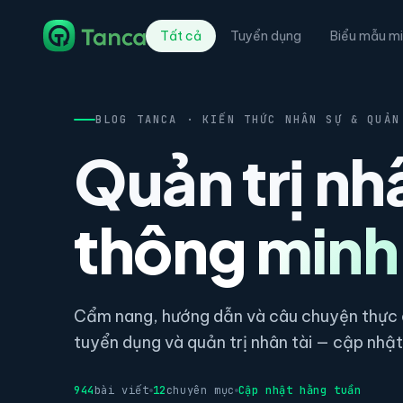
Tất cả
Tuyển dụng
Biểu mẫu mi
BLOG TANCA · KIẾN THỨC NHÂN SỰ & QUẢN
Quản trị nh
thông minh
Cẩm nang, hướng dẫn và câu chuyện thực c
tuyển dụng và quản trị nhân tài — cập nhật 
944
bài viết
12
chuyên mục
Cập nhật hằng tuần