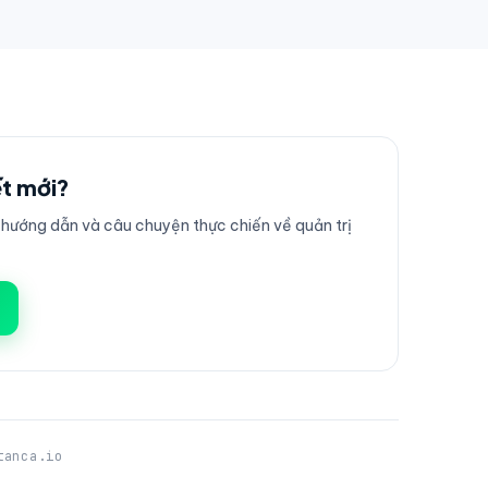
ết mới?
ướng dẫn và câu chuyện thực chiến về quản trị
tanca.io