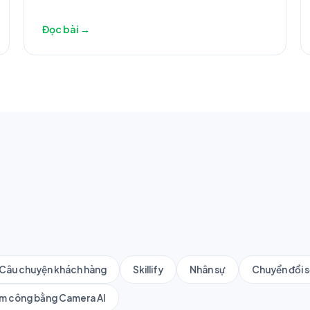
Đọc bài →
Câu chuyện khách hàng
Skillify
Nhân sự
Chuyển đổi 
m công bằng Camera AI