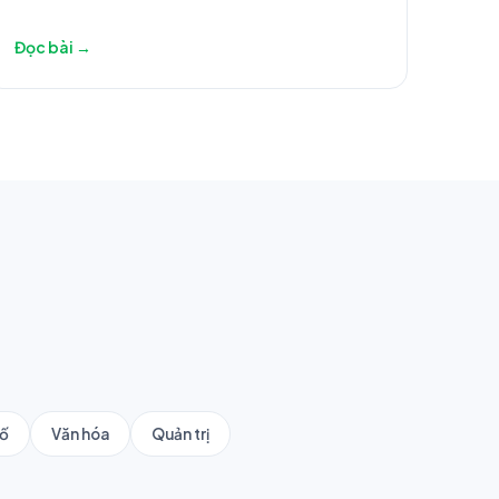
Đọc bài →
số
Văn hóa
Quản trị