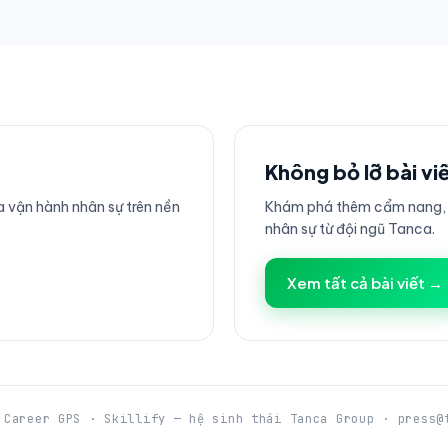
Không bỏ lỡ bài vi
 vận hành nhân sự trên nền
Khám phá thêm cẩm nang, h
nhân sự từ đội ngũ Tanca.
Xem tất cả bài viết →
 Career GPS · Skillify — hệ sinh thái Tanca Group · press@