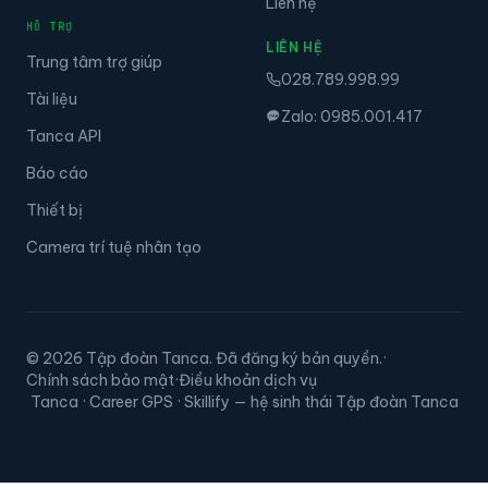
Liên hệ
HỖ TRỢ
LIÊN HỆ
Trung tâm trợ giúp
028.789.998.99
Tài liệu
Zalo: 0985.001.417
Tanca API
Báo cáo
Thiết bị
Camera trí tuệ nhân tạo
© 2026 Tập đoàn Tanca. Đã đăng ký bản quyền.
·
Chính sách bảo mật
·
Điều khoản dịch vụ
Tanca · Career GPS · Skillify — hệ sinh thái Tập đoàn Tanca