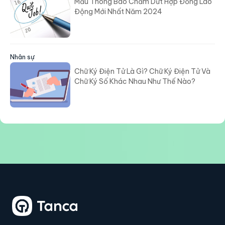
Mẫu Thông Báo Chấm Dứt Hợp Đồng Lao
Động Mới Nhất Năm 2024
Nhân sự
Chữ Ký Điện Tử Là Gì? Chữ Ký Điện Tử Và
Chữ Ký Số Khác Nhau Như Thế Nào?