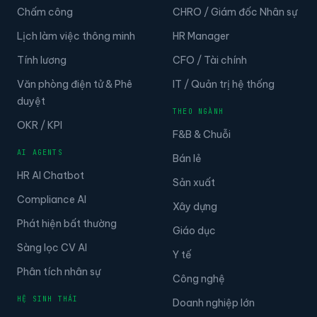
Chấm công
CHRO / Giám đốc Nhân sự
Lịch làm việc thông minh
HR Manager
Tính lương
CFO / Tài chính
Văn phòng điện tử & Phê
IT / Quản trị hệ thống
duyệt
THEO NGÀNH
OKR / KPI
F&B & Chuỗi
AI AGENTS
Bán lẻ
HR AI Chatbot
Sản xuất
Compliance AI
Xây dựng
Phát hiện bất thường
Giáo dục
Sàng lọc CV AI
Y tế
Phân tích nhân sự
Công nghệ
HỆ SINH THÁI
Doanh nghiệp lớn