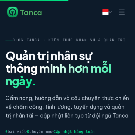
BLOG TANCA · KIẾN THỨC NHÂN SỰ & QUẢN TRỊ
Quản trị nhân sự
thông minh hơn mỗi
ngày.
Cẩm nang, hướng dẫn và câu chuyện thực chiến
về chấm công, tính lương, tuyển dụng và quản
trị nhân tài — cập nhật liên tục từ đội ngũ Tanca.
0
bài viết
0
chuyên mục
Cập nhật hằng tuần