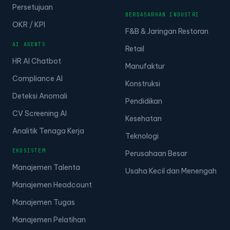
Persetujuan
BERDASARKAN INDUSTRI
OKR / KPI
F&B & Jaringan Restoran
AI AGENTS
Retail
HR AI Chatbot
Manufaktur
Compliance AI
Konstruksi
Deteksi Anomali
Pendidikan
CV Screening AI
Kesehatan
Analitik Tenaga Kerja
Teknologi
EKOSISTEM
Perusahaan Besar
Manajemen Talenta
Usaha Kecil dan Menengah
Manajemen Headcount
Manajemen Tugas
Manajemen Pelatihan