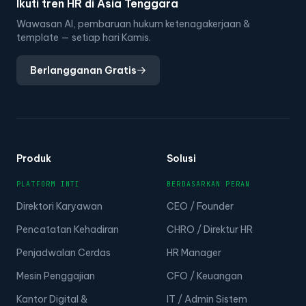
Ikuti tren HR di Asia Tenggara
Wawasan AI, pembaruan hukum ketenagakerjaan &
template — setiap hari Kamis.
Berlangganan Gratis
Produk
Solusi
PLATFORM INTI
BERDASARKAN PERAN
Direktori Karyawan
CEO / Founder
Pencatatan Kehadiran
CHRO / Direktur HR
Penjadwalan Cerdas
HR Manager
Mesin Penggajian
CFO / Keuangan
Kantor Digital &
IT / Admin Sistem