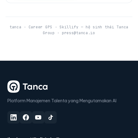
tanca · Career GPS · Skillify — hệ sinh thái Tanca
Group · press@tanca.io
Platform Manajemen Talenta yang Mengutamakan AI