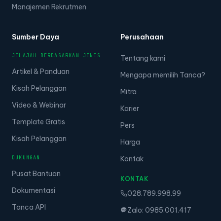
Manajemen Rekrutmen
Sumber Daya
Perusahaan
JELAJAH BERDASARKAN JENIS
Tentang kami
Artikel & Panduan
Mengapa memilih Tanca?
Kisah Pelanggan
Mitra
Video & Webinar
Karier
Template Gratis
Pers
Kisah Pelanggan
Harga
DUKUNGAN
Kontak
Pusat Bantuan
KONTAK
Dokumentasi
028.789.998.99
Tanca API
Zalo: 0985.001.417