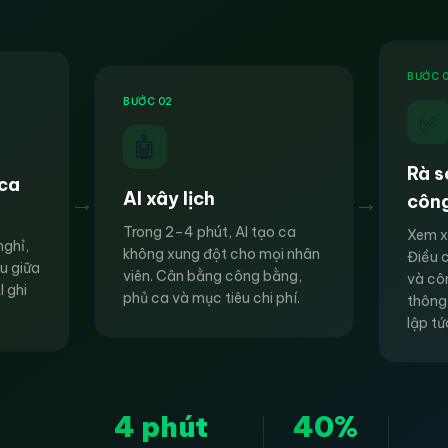
BƯỚC 
BƯỚC 02
✅
🤖
Rà s
 ca
→
→
AI xây lịch
côn
Trong 2–4 phút, AI tạo ca
Xem x
nghỉ,
không xung đột cho mọi nhân
Điều 
ểu giữa
viên. Cân bằng công bằng,
và cô
I ghi
phủ ca và mục tiêu chi phí.
thông
lập tứ
4 phút
40%