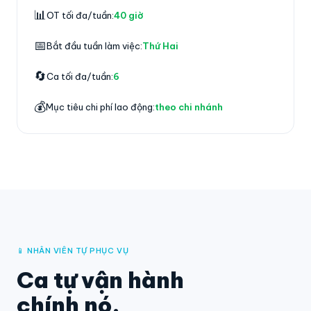
📊
OT tối đa/tuần:
40 giờ
📅
Bắt đầu tuần làm việc:
Thứ Hai
🔄
Ca tối đa/tuần:
6
💰
Mục tiêu chi phí lao động:
theo chi nhánh
📱 NHÂN VIÊN TỰ PHỤC VỤ
Ca tự vận hành
chính nó.