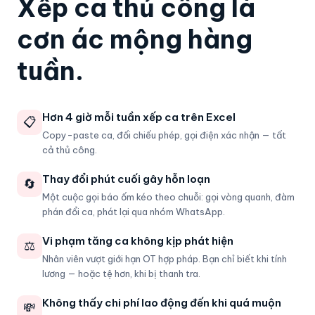
Xếp ca thủ công là
cơn ác mộng hàng
tuần.
Hơn 4 giờ mỗi tuần xếp ca trên Excel
📋
Copy-paste ca, đối chiếu phép, gọi điện xác nhận — tất
cả thủ công.
Thay đổi phút cuối gây hỗn loạn
🔄
Một cuộc gọi báo ốm kéo theo chuỗi: gọi vòng quanh, đàm
phán đổi ca, phát lại qua nhóm WhatsApp.
Vi phạm tăng ca không kịp phát hiện
⚖️
Nhân viên vượt giới hạn OT hợp pháp. Bạn chỉ biết khi tính
lương — hoặc tệ hơn, khi bị thanh tra.
Không thấy chi phí lao động đến khi quá muộn
💸