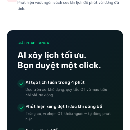
Phát hiện vượt ngân sách sau khi lịch đã phát và lương đã
tính.
GIẢI PHÁP TANCA
AI xây lịch tối ưu.
Bạn duyệt một click.
AI tạo lịch tuần trong 4 phút
Dựa trên ca, khả dụng, quy tắc OT và mục tiêu
chi phí lao động.
Phát hiện xung đột trước khi công bố
Trùng ca, vi phạm OT, thiếu người — tự động phát
hiện.