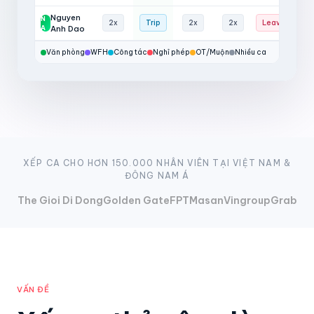
Nguyen
N
+
2x
Trip
2x
2x
Leave
A
Anh Dao
Văn phòng
WFH
Công tác
Nghỉ phép
OT/Muộn
Nhiều ca
XẾP CA CHO HƠN 150.000 NHÂN VIÊN TẠI VIỆT NAM &
ĐÔNG NAM Á
The Gioi Di Dong
Golden Gate
FPT
Masan
Vingroup
Grab
VẤN ĐỀ