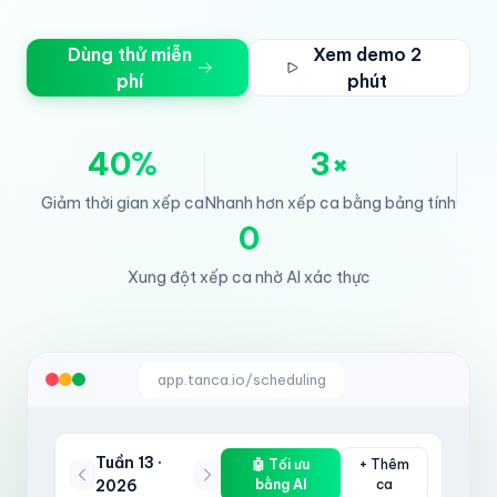
Dùng thử miễn
Xem demo 2
phí
phút
40%
3×
Giảm thời gian xếp ca
Nhanh hơn xếp ca bằng bảng tính
0
Xung đột xếp ca nhờ AI xác thực
app.tanca.io/scheduling
Tuần 13 ·
🤖 Tối ưu
+ Thêm
2026
bằng AI
ca