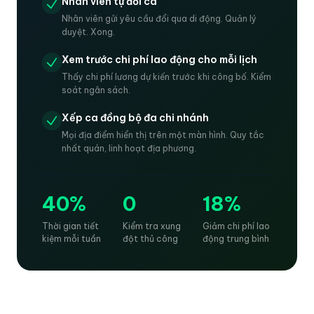
Nhân viên tự đổi ca
Nhân viên gửi yêu cầu đổi qua di động. Quản lý
duyệt. Xong.
Xem trước chi phí lao động cho mỗi lịch
Thấy chi phí lương dự kiến trước khi công bố. Kiểm
soát ngân sách.
Xếp ca đồng bộ đa chi nhánh
Mọi địa điểm hiển thị trên một màn hình. Quy tắc
nhất quán, linh hoạt địa phương.
40%
0
18%
Thời gian tiết
Kiểm tra xung
Giảm chi phí lao
kiệm mỗi tuần
đột thủ công
động trung bình