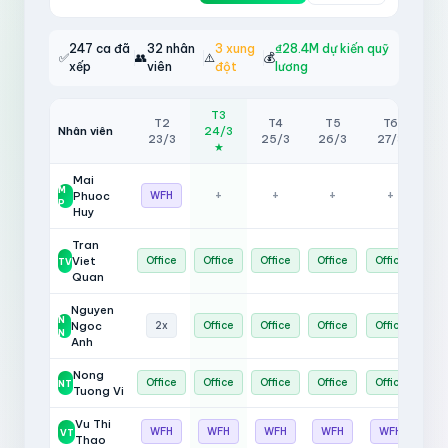
247 ca đã
32 nhân
3 xung
₫28.4M dự kiến quỹ
✅
👥
⚠️
💰
xếp
viên
đột
lương
T3
T2
T4
T5
T6
Nhân viên
24/3
T
23/3
25/3
26/3
27/3
★
Mai
M
+
+
+
+
+
Phuoc
WFH
P
Huy
Tran
+
Viet
Office
Office
Office
Office
Office
TV
Quan
Nguyen
N
+
Ngoc
2x
Office
Office
Office
Office
N
Anh
Nong
Office
Office
Office
Office
Office
Sa
NT
Tuong Vi
Vu Thi
+
WFH
WFH
WFH
WFH
WFH
VT
Thao