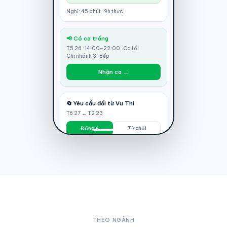
Nghỉ: 45 phút · 9h thực
📢 Có ca trống
T5 26 · 14:00–22:00 · Ca tối
Chi nhánh 3 · Bếp
Nhận ca →
🔄 Yêu cầu đổi từ Vu Thi
T6 27 ↔ T2 23
Đồng ý
Từ chối
THEO NGÀNH