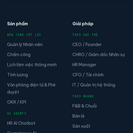
Sản phẩm
Giải pháp
NỀN TẢNG CỐT LÕI
THEO VAI TRÒ
Quản lý Nhân viên
CEO / Founder
Chấm công
CHRO / Giám đốc Nhân sự
Lịch làm việc thông minh
HR Manager
Tính lương
CFO / Tài chính
Văn phòng điện tử & Phê
IT / Quản trị hệ thống
duyệt
THEO NGÀNH
OKR / KPI
F&B & Chuỗi
AI AGENTS
Bán lẻ
HR AI Chatbot
Sản xuất