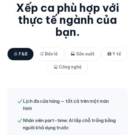
Xếp ca phù hợp với
thực tế ngành của
bạn.
🍜 F&B
🛒 Bán lẻ
🏭 Sản xuất
🏥 Y tế
💻 Công nghệ
Lịch đa cửa hàng — tất cả trên một màn
hình
Nhân viên part-time: AI lấp chỗ trống bằng
người khả dụng trước