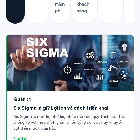
miễn
khách
phí
hàng
Quản trị
Six Sigma là gì? Lợi ích và cách triển khai
Six Sigma là một hệ phương pháp cải tiến quy trình dựa trên
thống kê với mục đích giảm thiểu tỷ lệ sai sót hay khuyết
tật đến mức hoàn hảo.
Đọc bài →