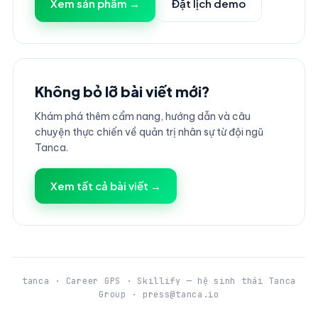
Xem sản phẩm →
Đặt lịch demo
Không bỏ lỡ bài viết mới?
Khám phá thêm cẩm nang, hướng dẫn và câu
chuyện thực chiến về quản trị nhân sự từ đội ngũ
Tanca.
Xem tất cả bài viết →
tanca · Career GPS · Skillify — hệ sinh thái Tanca
Group · press@tanca.io