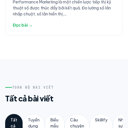
Performance Marketing là một chiến lược tiếp thị kỹ
thuật số được thúc đẩy bởi kết quả. Đo lường số lần
nhấp chuột, số lần hiển thị,...
Đọc bài →
TOÀN BỘ BÀI VIẾT
Tất cả bài viết
Tất
Tuyển
Biểu
Câu
Skillify
Nhân
cả
dụng
mẫu
chuyện
sự