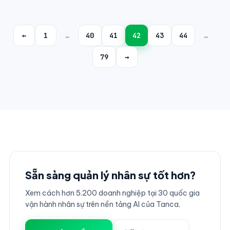
←
1
…
40
41
42
43
44
…
79
→
Sẵn sàng quản lý nhân sự tốt hơn?
Xem cách hơn 5.200 doanh nghiệp tại 30 quốc gia
vận hành nhân sự trên nền tảng AI của Tanca.