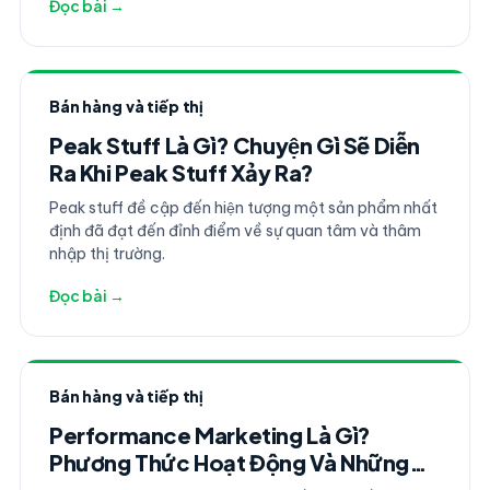
Đọc bài →
gồm tài xế đường dài, phụ xe, công nhân bốc xếp
kho, điều phối viên và khối văn phòng, việc quản trị
nhân sự và kiểm soát chi phí vận hành luôn là bài toán
đau đầu của Ban lãnh đạo.
Bán hàng và tiếp thị
Peak Stuff Là Gì? Chuyện Gì Sẽ Diễn
Ra Khi Peak Stuff Xảy Ra?
Peak stuff đề cập đến hiện tượng một sản phẩm nhất
định đã đạt đến đỉnh điểm về sự quan tâm và thâm
nhập thị trường.
Đọc bài →
Bán hàng và tiếp thị
Performance Marketing Là Gì?
Phương Thức Hoạt Động Và Những
Kiến Thức Cần Biết