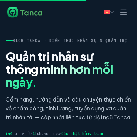
BLOG TANCA · KIẾN THỨC NHÂN SỰ & QUẢN TRỊ
Quản trị nhân sự
thông minh hơn mỗi
ngày.
Cẩm nang, hướng dẫn và câu chuyện thực chiến
về chấm công, tính lương, tuyển dụng và quản
trị nhân tài — cập nhật liên tục từ đội ngũ Tanca.
944
bài viết
12
chuyên mục
Cập nhật hằng tuần