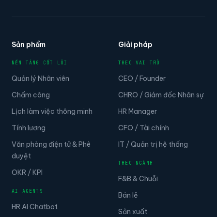
Sản phẩm
Giải pháp
NỀN TẢNG CỐT LÕI
THEO VAI TRÒ
Quản lý Nhân viên
CEO / Founder
Chấm công
CHRO / Giám đốc Nhân sự
Lịch làm việc thông minh
HR Manager
Tính lương
CFO / Tài chính
Văn phòng điện tử & Phê
IT / Quản trị hệ thống
duyệt
THEO NGÀNH
OKR / KPI
F&B & Chuỗi
AI AGENTS
Bán lẻ
HR AI Chatbot
Sản xuất