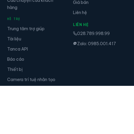
Câu chuyện của khách
Giá bán
hàng
Liên hệ
HỖ TRỢ
LIÊN HỆ
Trung tâm trợ giúp
028.789.998.99
Tài liệu
Zalo: 0985.001.417
Tanca API
Báo cáo
Thiết bị
Camera trí tuệ nhân tạo
© 2026 Tập đoàn Tanca. Đã đăng ký bản quyền.
·
Chính sách bảo mật
·
Điều khoản dịch vụ
Tanca · Career GPS · Skillify — hệ sinh thái Tập đoàn Tanca