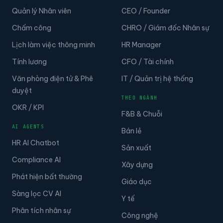
Quản lý Nhân viên
CEO / Founder
Chấm công
CHRO / Giám đốc Nhân sự
Lịch làm việc thông minh
HR Manager
Tính lương
CFO / Tài chính
Văn phòng điện tử & Phê
IT / Quản trị hệ thống
duyệt
THEO NGÀNH
OKR / KPI
F&B & Chuỗi
AI AGENTS
Bán lẻ
HR AI Chatbot
Sản xuất
Compliance AI
Xây dựng
Phát hiện bất thường
Giáo dục
Sàng lọc CV AI
Y tế
Phân tích nhân sự
Công nghệ