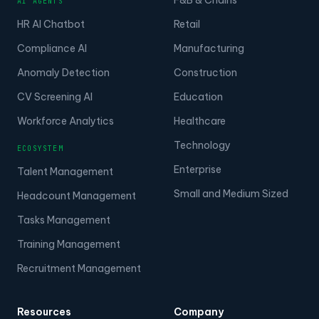
F&B & Chains
AI AGENTS
HR AI Chatbot
Retail
Compliance AI
Manufacturing
Anomaly Detection
Construction
CV Screening AI
Education
Workforce Analytics
Healthcare
Technology
ECOSYSTEM
Enterprise
Talent Management
Small and Medium Sized
Headcount Management
Tasks Management
Training Management
Recruitment Management
Resources
Company