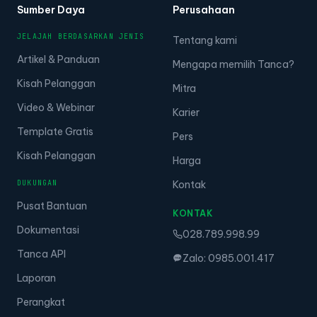
Sumber Daya
Perusahaan
JELAJAH BERDASARKAN JENIS
Tentang kami
Artikel & Panduan
Mengapa memilih Tanca?
Kisah Pelanggan
Mitra
Video & Webinar
Karier
Template Gratis
Pers
Kisah Pelanggan
Harga
DUKUNGAN
Kontak
Pusat Bantuan
KONTAK
Dokumentasi
028.789.998.99
Tanca API
Zalo: 0985.001.417
Laporan
Perangkat