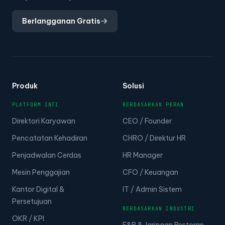
Berlangganan Gratis
Produk
Solusi
PLATFORM INTI
BERDASARKAN PERAN
Direktori Karyawan
CEO / Founder
Pencatatan Kehadiran
CHRO / Direktur HR
Penjadwalan Cerdas
HR Manager
Mesin Penggajian
CFO / Keuangan
Kantor Digital &
IT / Admin Sistem
Persetujuan
BERDASARKAN INDUSTRI
OKR / KPI