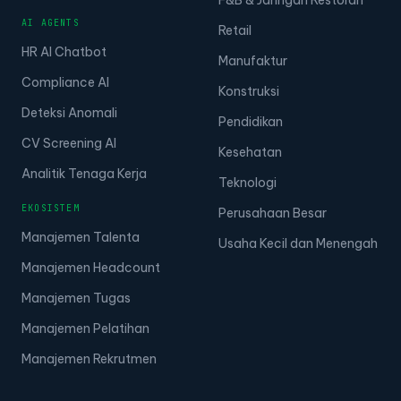
F&B & Jaringan Restoran
AI AGENTS
Retail
HR AI Chatbot
Manufaktur
Compliance AI
Konstruksi
Deteksi Anomali
Pendidikan
CV Screening AI
Kesehatan
Analitik Tenaga Kerja
Teknologi
EKOSISTEM
Perusahaan Besar
Manajemen Talenta
Usaha Kecil dan Menengah
Manajemen Headcount
Manajemen Tugas
Manajemen Pelatihan
Manajemen Rekrutmen