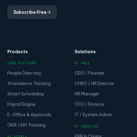
Subscribe Free
Products
Solutions
CORE PLATFORM
BY ROLE
People Directory
CEO / Founder
Attendance Tracking
CHRO / HR Director
Smart Scheduling
HR Manager
Payroll Engine
CFO / Finance
E-Office & Approvals
IT / System Admin
OKR / KPI Tracking
BY INDUSTRY
F&B & Chains
AI AGENTS