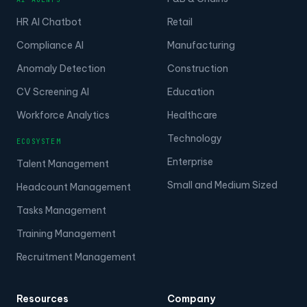
HR AI Chatbot
Retail
Compliance AI
Manufacturing
Anomaly Detection
Construction
CV Screening AI
Education
Workforce Analytics
Healthcare
Technology
ECOSYSTEM
Enterprise
Talent Management
Small and Medium Sized
Headcount Management
Tasks Management
Training Management
Recruitment Management
Resources
Company