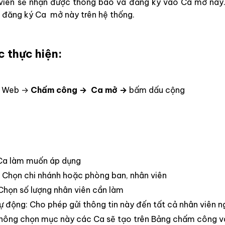
viên sẽ nhận được thông báo và đăng ký vào Ca mở này
g đăng ký Ca mở này trên hệ thống.
c thực hiện:
o Web →
Chấm công → Ca mở →
bấm dấu cộng
Ca làm muốn áp dụng
: Chọn chi nhánh hoặc phòng ban, nhân viên
 Chọn số lượng nhân viên cần làm
ự động: Cho phép gửi thông tin này đến tất cả nhân viên n
hông chọn mục này các Ca sẽ tạo trên Bảng chấm công và 