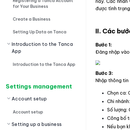
Registering a Tanca Account
này. Các nhân 
for Your Business
được tình trạn
Create a Business
II. Các bướ
Setting Up Data on Tanca
Introduction to the Tanca
Bước 1:
App
Đăng nhập và
Introduction to the Tanca App
Bước 3:
Nhập thông tin
Settings management
Chọn ca: 
Account setup
Chi nhánh
Số lượng:
Account setup
Công bố t
Setting up a business
Nếu bạn k