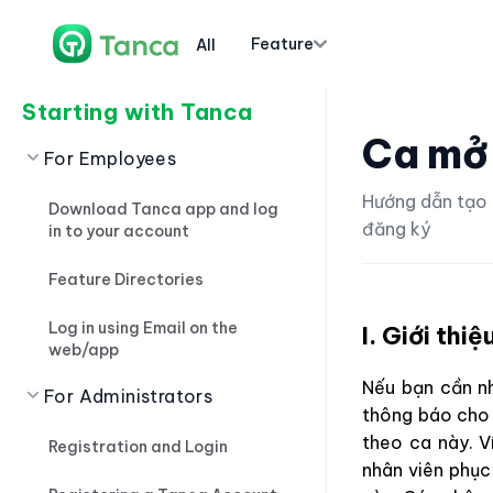
Feature
All
Starting with Tanca
Ca mở
For Employees
Hướng dẫn tạo 
Download Tanca app and log
đăng ký
in to your account
Feature Directories
Log in using Email on the
I. Giới thiệ
web/app
Nếu bạn cần n
For Administrators
thông báo cho 
theo ca này. V
Registration and Login
nhân viên phục