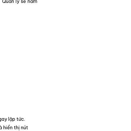
. Quản lý sẽ nắm
gay lập tức.
hiển thị nút