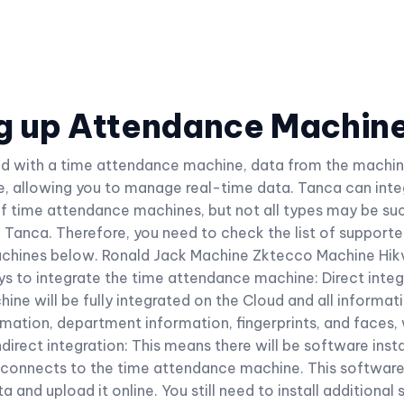
g up Attendance Machin
d with a time attendance machine, data from the machine
e, allowing you to manage real-time data. Tanca can inte
of time attendance machines, but not all types may be su
 Tanca. Therefore, you need to check the list of support
hines below. Ronald Jack Machine Zktecco Machine Hikv
s to integrate the time attendance machine: Direct integr
ne will be fully integrated on the Cloud and all informati
mation, department information, fingerprints, and faces,
ndirect integration: This means there will be software inst
connects to the time attendance machine. This software 
 and upload it online. You still need to install additional