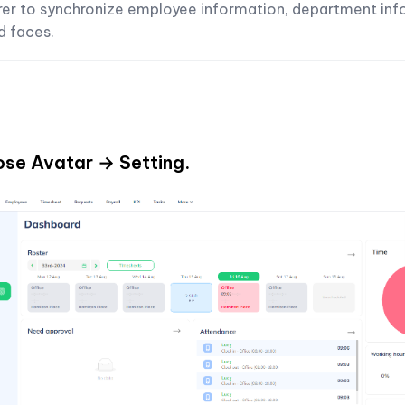
er to synchronize employee information, department inf
nd faces.
ose Avatar → Setting.