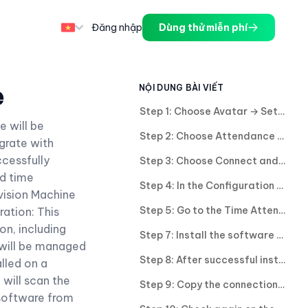
Đăng nhập
Dùng thử miễn phí
e
NỘI DUNG BÀI VIẾT
Step 1: Choose Avatar → Setting.
 will be
Step 2: Choose Attendance → Attendance Machine.
grate with
ccessfully
Step 3: Choose Connect and display Connection Successful.
ed time
Step 4: In the Configuration section, select Create New and enter the required information.
ision Machine
Step 5: Go to the Time Attendance Connection tab to start the connection. Click Download to download the connection software to the system.
ation: This
on, including
Step 7: Install the software on the computer.
 will be managed
Step 8: After successful installation of the software, open the software and go to the Settings section.
alled on a
will scan the
Step 9: Copy the connection password from Tanca Web to the software on the computer.
 software from