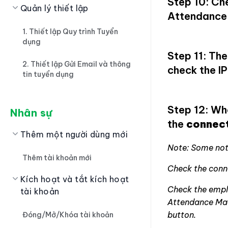
Step 10: Ch
Quản lý thiết lập
Attendance 
1. Thiết lập Quy trình Tuyển
dụng
Step 11: Th
2. Thiết lập Gửi Email và thông
check the I
tin tuyển dụng
Step 12: Wh
Nhân sự
the
connect
Thêm một người dùng mới
Note: Some not
Thêm tài khoản mới
Check the conne
Kích hoạt và tắt kích hoạt
Check the empl
tài khoản
Attendance Mac
button.
Đóng/Mở/Khóa tài khoản