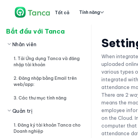
Tính năng
Tất cả
Bắt đầu với Tanca
Settin
Nhân viên
When integrate
1. Tải Ứng dụng Tanca và đăng
uploaded onlin
nhập tài khoản
various types 
2. Đăng nhập bằng Email trên
integrated with
web/app:
attendance mac
There are 2 way
3. Các thư mục tính năng
means the machi
employee infor
Quản trị
on the Cloud. I
1. Đăng ký tài khoản Tanca cho
computer that 
Doanh nghiệp
attendance data