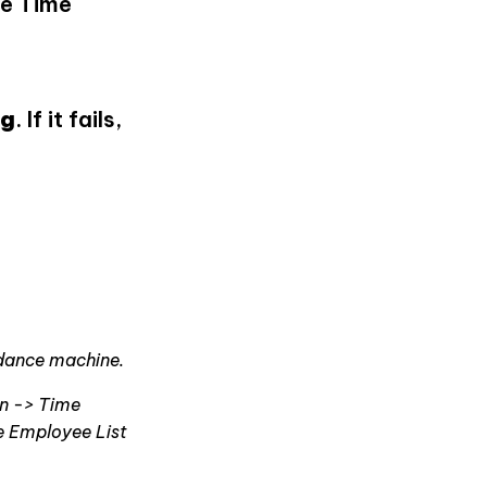
he Time
og
. If it fails,
ndance machine.
on -> Time
e Employee List