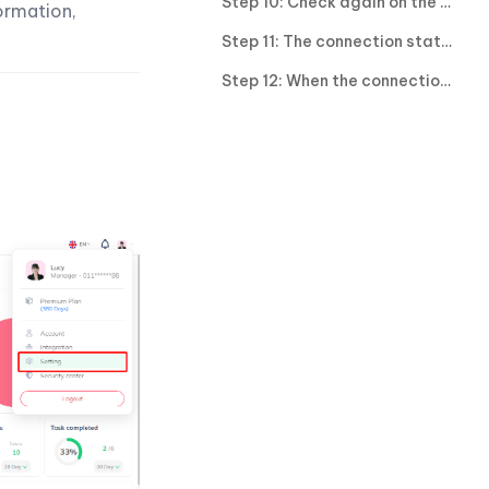
Step 10: Check again on the Tanca admin system under the Time Attendance Machine list.
ormation,
Step 11: The connection status will change to Loading Log. If it fails, check the IP, Port, and password again.
Step 12: When the connection status is completed, check the connection data on the Attendance Sheet.