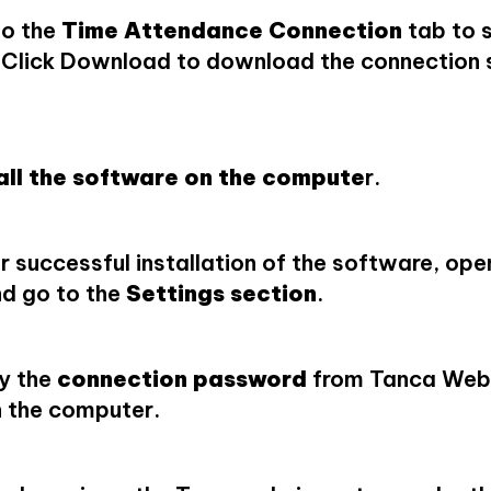
to the
Time Attendance Connection
tab to s
 Click Download to download the connection 
.
all the software on the compute
r.
r successful installation of the software, ope
d go to the
Settings section
.
y the
connection password
from Tanca Web 
 the computer.