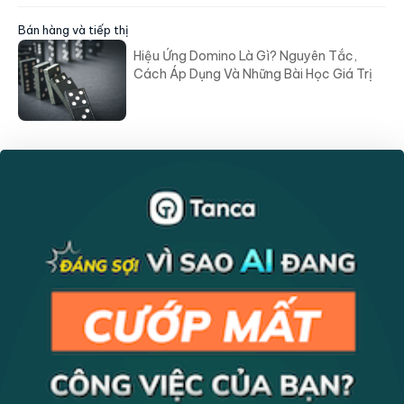
Bán hàng và tiếp thị
Hiệu Ứng Domino Là Gì? Nguyên Tắc,
Cách Áp Dụng Và Những Bài Học Giá Trị