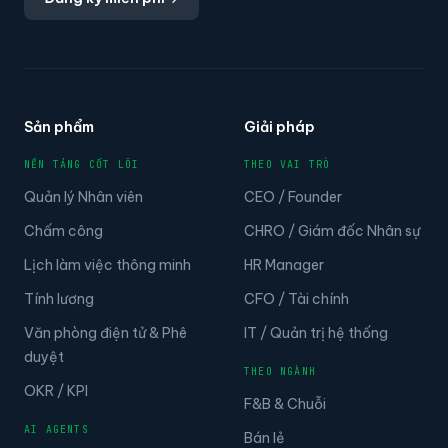
Sản phẩm
Giải pháp
NỀN TẢNG CỐT LÕI
THEO VAI TRÒ
Quản lý Nhân viên
CEO / Founder
Chấm công
CHRO / Giám đốc Nhân sự
Lịch làm việc thông minh
HR Manager
Tính lương
CFO / Tài chính
Văn phòng điện tử & Phê
IT / Quản trị hệ thống
duyệt
THEO NGÀNH
OKR / KPI
F&B & Chuỗi
AI AGENTS
Bán lẻ