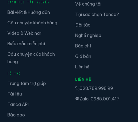
DANH MỤC TÀI NGUYÊN
Về chúng tôi
Bài viết & Hướng dẫn
Tại sao chọn Tanca?
Câu chuyện khách hàng
Đối tác
Video & Webinar
Nghề nghiệp
Biểu mẫu miễn phí
Báo chí
Câu chuyện của khách
Giá bán
hàng
Liên hệ
HỖ TRỢ
LIÊN HỆ
Trung tâm trợ giúp
028.789.998.99
Tài liệu
Zalo: 0985.001.417
Tanca API
Báo cáo
Thiết bị
Camera trí tuệ nhân tạo