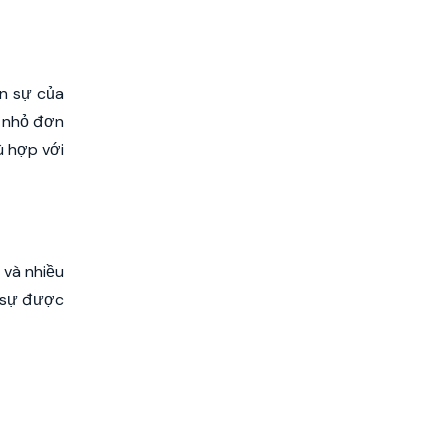
ân sự của
ô nhỏ đơn
ù hợp với
 và nhiều
n sự được