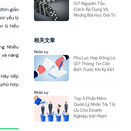
Gì? Nguyên Tắc,
 đơn giản
Cách Áp Dụng Và
Những Bài Học Giá Trị
sơ yếu lý
ản lý hiệu
相关文章
ng. Nhiều
Nhân sự
í và nâng
Phụ Lục Hợp Đồng Là
Gì? Thông Tin Cần
Biết Trước Khi Ký Kết
 Hãy tiếp
m phù hợp
Nhân sự
Top 5 Phần Mềm
Quản Lý Nhân Tài Tối
Ưu Cho Doanh
Nghiệp Việt Nam