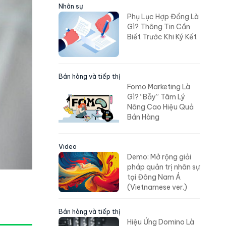
Nhân sự
Phụ Lục Hợp Đồng Là
Gì? Thông Tin Cần
Biết Trước Khi Ký Kết
Bán hàng và tiếp thị
Fomo Marketing Là
Gì? “Bẫy” Tâm Lý
Nâng Cao Hiệu Quả
Bán Hàng
Video
Demo: Mở rộng giải
pháp quản trị nhân sự
tại Đông Nam Á
(Vietnamese ver.)
Bán hàng và tiếp thị
Hiệu Ứng Domino Là