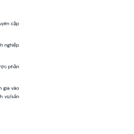
xuyên cập
nh nghiệp
được phần
m gia vào
ch vụ/sản