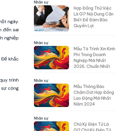
Nhân sự
Hợp Đồng Thử Việc
Là Gì? Nội Dung Cần
Biết Để Đảm Bảo
một ngày.
Quyền Lợi
n đến sai
nh nghiệp
Nhân sự
Mẫu Tờ Trình Xin Kinh
Phí Trong Doanh
. Để khắc
Nghiệp Mới Nhất
2026, Chuẩn Nhất
quy trình
Nhân sự
Mẫu Thông Báo
n sự công
Chấm Dứt Hợp Đồng
Lao Động Mới Nhất
Năm 2024
Nhân sự
Chữ Ký Điện Tử Là