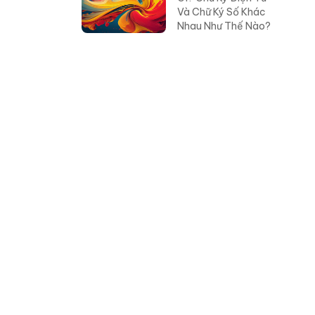
Gì? Chữ Ký Điện Tử
Và Chữ Ký Số Khác
Nhau Như Thế Nào?