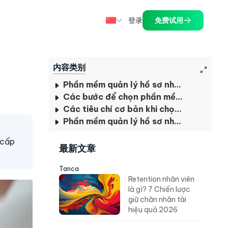
登录
免费试用
内容类别
Phần mềm quản lý hồ sơ nhân sự là gì?
Các bước để chọn phần mềm quản lý hồ sơ nhân sự phù hợp
Các tiêu chí cơ bản khi chọn phần mềm quản lý hồ sơ nhân sự
Phần mềm quản lý hồ sơ nhân sự Tanca
 cấp
最新文章
Tanca
Retention nhân viên
là gì? 7 Chiến lược
giữ chân nhân tài
hiệu quả 2026