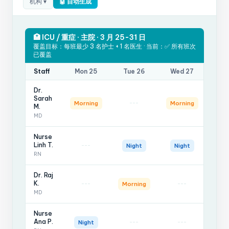
机构 ▾
🤖 自动生成
🏥 ICU / 重症 · 主院 · 3 月 25-31 日
覆盖目标：每班最少 3 名护士 + 1 名医生 · 当前：✅ 所有班次
已覆盖
Staff
Mon 25
Tue 26
Wed 27
Th
Dr.
Sarah
---
-
Morning
Morning
M.
MD
Nurse
Linh T.
---
-
Night
Night
RN
Dr. Raj
K.
---
---
Morning
Mor
MD
Nurse
Ana P.
---
---
Night
Ni