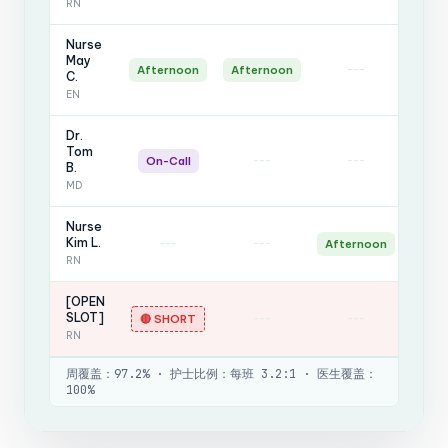
RN
Nurse
May
---
-
Afternoon
Afternoon
C.
EN
Dr.
Tom
---
---
On-Call
On-
B.
MD
Nurse
Kim L.
---
---
Afternoon
Afte
RN
[OPEN
SLOT]
---
---
-
🔴 SHORT
RN
周覆盖：97.2% · 护士比例：每班 3.2:1 · 医生覆盖：
100%