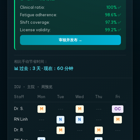
Clinical ratio:
100% ✅
Fatigue adherence:
98.6% ✅
Shift coverage:
97.3% ✅
License validity:
99.2% ✅
审核并发布 →
相比手动节省时间：
📊 过去：3 天 · 现在：60 分钟
ICU · 主院 · 周预览
Staff
Mon
Tue
Wed
Thu
Fri
Dr. S.
M
M
OC
---
---
RN Linh
N
N
M
---
---
Dr. R.
M
M
---
---
---