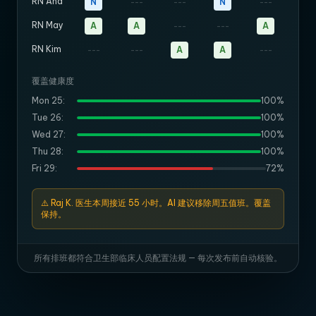
RN Ana
N
N
---
---
---
RN May
A
A
A
---
---
RN Kim
A
A
---
---
---
覆盖健康度
Mon 25:
100%
Tue 26:
100%
Wed 27:
100%
Thu 28:
100%
Fri 29:
72%
⚠️ Raj K. 医生本周接近 55 小时。AI 建议移除周五值班。覆盖
保持。
所有排班都符合卫生部临床人员配置法规 — 每次发布前自动核验。