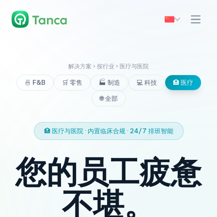
解决方案 › 按行业 › 医疗与医院
🍜 F&B
🛒 零售
🏭 制造
💻 科技
🏥 医疗
🌐 全部
🏥 医疗与医院 · 内置临床合规 · 24/7 排班智能
您的员工疲惫
不堪。