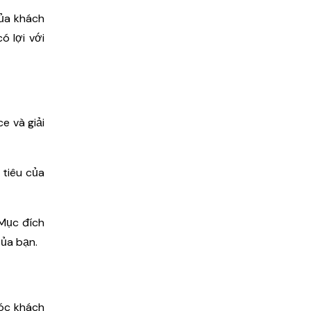
của khách
ó lợi với
e và giải
 tiêu của
 Mục đích
của bạn.
sóc khách