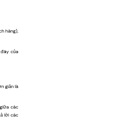
ch hàng),
i đây của
n giản là
giữa các
ả lời các