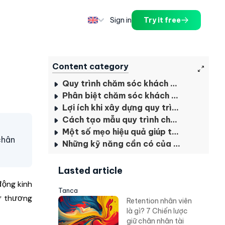
Sign in
Try it free
Content category
Quy trình chăm sóc khách hàng là gì?
Phân biệt chăm sóc khách hàng với các khái niệm khác
Lợi ích khi xây dựng quy trình chăm sóc khách hàng
Cách tạo mẫu quy trình chăm sóc khách hàng tiêu chuẩn
Một số mẹo hiệu quả giúp tối ưu quy trình Customer Care
chân
Những kỹ năng cần có của một nhân viên chăm sóc khách hàng
Lasted article
động kinh
Tanca
iữ thương
Retention nhân viên
là gì? 7 Chiến lược
giữ chân nhân tài