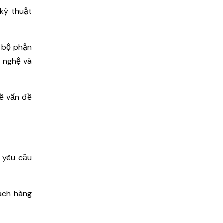
kỹ thuật
c bộ phận
 nghệ và
về vấn đề
 yêu cầu
ách hàng