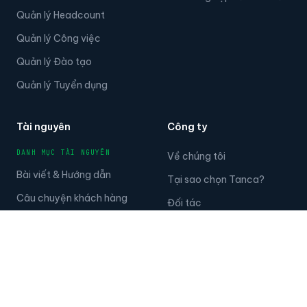
HR AI Chatbot
Sản xuất
Compliance AI
Xây dựng
Phát hiện bất thường
Giáo dục
Sàng lọc CV AI
Y tế
Phân tích nhân sự
Công nghệ
HỆ SINH THÁI
Doanh nghiệp lớn
Quản lý Nhân tài
Doanh nghiệp vừa và nhỏ
Quản lý Headcount
Quản lý Công việc
Quản lý Đào tạo
Quản lý Tuyển dụng
Tài nguyên
Công ty
DANH MỤC TÀI NGUYÊN