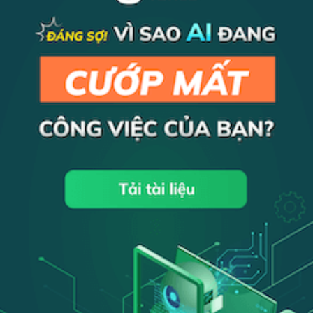
Bán hàng và tiếp thị
Hiệu Ứng Domino Là Gì? Nguyên Tắc,
Cách Áp Dụng Và Những Bài Học Giá Trị