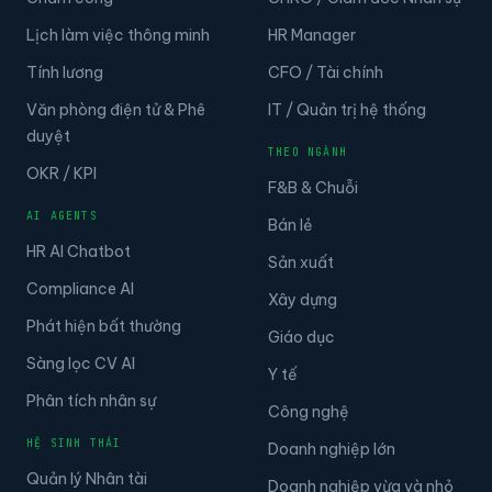
Sản phẩm
Giải pháp
NỀN TẢNG CỐT LÕI
THEO VAI TRÒ
Quản lý Nhân viên
CEO / Founder
Chấm công
CHRO / Giám đốc Nhân sự
Lịch làm việc thông minh
HR Manager
Tính lương
CFO / Tài chính
Văn phòng điện tử & Phê
IT / Quản trị hệ thống
duyệt
THEO NGÀNH
OKR / KPI
F&B & Chuỗi
AI AGENTS
Bán lẻ