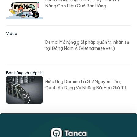
Nhân sự
Phụ Lục Hợp Đồng Là Gì? Thông Tin Cần
Biết Trước Khi Ký Kết
Bán hàng và tiếp thị
Fomo Marketing Là Gì? “Bẫy” Tâm Lý
Nâng Cao Hiệu Quả Bán Hàng
Video
Demo: Mở rộng giải pháp quản trị nhân sự
tại Đông Nam Á (Vietnamese ver.)