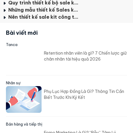
#8
Phần mềm HRM là gì? TOP 4 điều
cần biết
Danh mục bài viết
Sale Kit là gì?
Vai trò của bộ sales kit là gì?
Sale kit gồm những gì?
Quy trình thiết kế bộ sale kit chuyên nghiệp nhất
Những mẫu thiết kế Sales kit bán hàng đẹp nhất
Nên thiết kế sale kit công ty/doanh nghiệp ở đâu uy tín?
Bài viết mới
Tanca
Retention nhân viên là gì? 7 Chiến lược giữ
chân nhân tài hiệu quả 2026