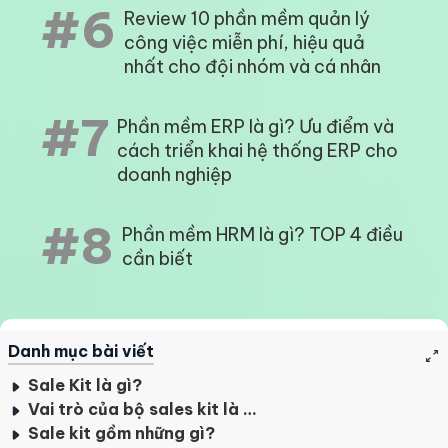
#4
Review 10 phần mềm tính lương
tốt nhất 2023 mà bạn không thể
bỏ qua
#5
TOP 10+ phần mềm OKRs dùng
để quản trị mục tiêu doanh
nghiệp
#6
Review 10 phần mềm quản lý
công việc miễn phí, hiệu quả
nhất cho đội nhóm và cá nhân
#7
Phần mềm ERP là gì? Ưu điểm và
cách triển khai hệ thống ERP cho
doanh nghiệp