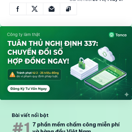
Đội ngũ nhân viên chuyên nghiệp
Đến đây chắc bạn đã biết
Sale Kit là gì
rồi đúng
không nào?
Tanca
hy vọng bạn sẽ tìm được một
đơn vị giúp doanh nghiệp của bạn thêm nổi bật và
chuyên nghiệp.
Bài viết bởi
Lê Thị Thuỳ Vi