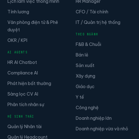
Lịch làm việc thông minh
HR Manager
Tính lương
CFO / Tài chính
Văn phòng điện tử & Phê
IT / Quản trị hệ thống
duyệt
THEO NGÀNH
OKR / KPI
F&B & Chuỗi
AI AGENTS
Bán lẻ
HR AI Chatbot
Sản xuất
Compliance AI
Xây dựng
Phát hiện bất thường
Giáo dục
Sàng lọc CV AI
Y tế
Phân tích nhân sự
Công nghệ
HỆ SINH THÁI
Doanh nghiệp lớn
Quản lý Nhân tài
Doanh nghiệp vừa và nhỏ
Quản lý Headcount