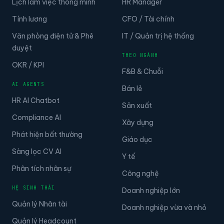
Lịch làm việc thông minh
HR Manager
Tính lương
CFO / Tài chính
Văn phòng điện tử & Phê
IT / Quản trị hệ thống
duyệt
THEO NGÀNH
OKR / KPI
F&B & Chuỗi
AI AGENTS
Bán lẻ
HR AI Chatbot
Sản xuất
Compliance AI
Xây dựng
Phát hiện bất thường
Giáo dục
Sàng lọc CV AI
Y tế
Phân tích nhân sự
Công nghệ
HỆ SINH THÁI
Doanh nghiệp lớn
Quản lý Nhân tài
Doanh nghiệp vừa và nhỏ
Quản lý Headcount