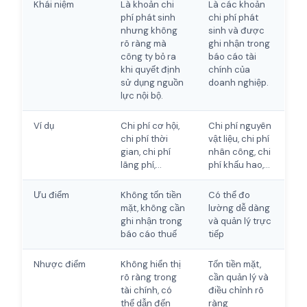
Khái niệm
Là khoản chi
Là các khoản
phí phát sinh
chi phí phát
nhưng không
sinh và được
rõ ràng mà
ghi nhận trong
công ty bỏ ra
báo cáo tài
khi quyết định
chính của
sử dụng nguồn
doanh nghiệp.
lực nội bộ.
Ví dụ
Chi phí cơ hội,
Chi phí nguyên
chi phí thời
vật liệu, chi phí
gian, chi phí
nhân công, chi
lãng phí,…
phí khấu hao,…
Ưu điểm
Không tốn tiền
Có thể đo
mặt, không cần
lường dễ dàng
ghi nhận trong
và quản lý trực
báo cáo thuế
tiếp
Nhược điểm
Không hiển thị
Tốn tiền mặt,
rõ ràng trong
cần quản lý và
tài chính, có
điều chỉnh rõ
thể dẫn đến
ràng