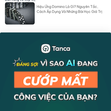
Hiệu Ứng Domino Là Gì? Nguyên Tắc,
Cách Áp Dụng Và Những Bài Học Giá Trị