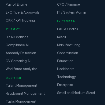
Smart Scheduling
HR Manager
Payroll Engine
CFO / Finance
E-Office & Approvals
IT / System Admin
OKR / KPI Tracking
BY INDUSTRY
F&B & Chains
AI AGENTS
HR AI Chatbot
Retail
Compliance AI
Manufacturing
Anomaly Detection
Construction
CV Screening AI
Education
Workforce Analytics
Healthcare
Technology
ECOSYSTEM
Enterprise
Talent Management
Small and Medium Sized
Headcount Management