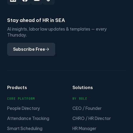
Stay ahead of HR in SEA
AI insights, labor law updates & templates — every
Thursday.
Subscribe Free
Products
Solutions
CORE PLATFORM
BY ROLE
People Directory
CEO / Founder
Attendance Tracking
CHRO / HR Director