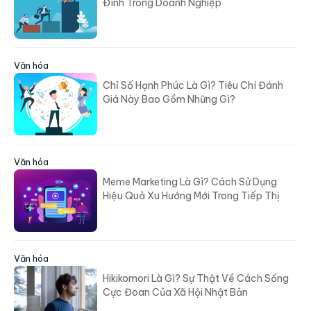
Clan Culture Là Gì? Mô Hình Văn Hóa Gia
Đình Trong Doanh Nghiệp
Văn hóa
Chỉ Số Hạnh Phúc Là Gì? Tiêu Chí Đánh
Giá Này Bao Gồm Những Gì?
Văn hóa
Meme Marketing Là Gì? Cách Sử Dụng
Hiệu Quả Xu Hướng Mới Trong Tiếp Thị
Văn hóa
Hikikomori Là Gì? Sự Thật Về Cách Sống
Cực Đoan Của Xã Hội Nhật Bản