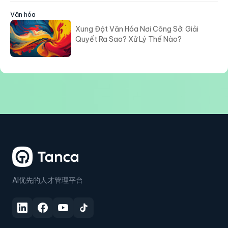
Văn hóa
Xung Đột Văn Hóa Nơi Công Sở: Giải
Quyết Ra Sao? Xử Lý Thế Nào?
AI优先的人才管理平台