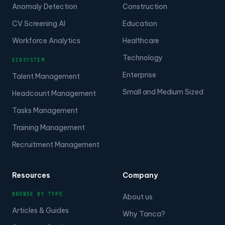
Anomaly Detection
Construction
CV Screening AI
Education
Workforce Analytics
Healthcare
Technology
ECOSYSTEM
Enterprise
Talent Management
Small and Medium Sized
Headcount Management
Tasks Management
Training Management
Recruitment Management
Resources
Company
BROWSE BY TYPE
About us
Articles & Guides
Why Tanca?