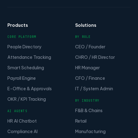
Products
Solutions
CORE PLATFORM
BY ROLE
People Directory
CEO / Founder
Attendance Tracking
CHRO / HR Director
Smart Scheduling
HR Manager
Payroll Engine
CFO / Finance
E-Office & Approvals
IT / System Admin
OKR / KPI Tracking
BY INDUSTRY
F&B & Chains
AI AGENTS
HR AI Chatbot
Retail
Compliance AI
Manufacturing