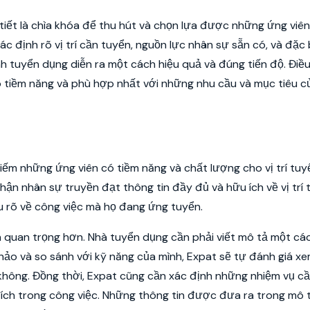
tiết là chìa khóa để thu hút và chọn lựa được những ứng viên
c định rõ vị trí cần tuyển, nguồn lực nhân sự sẵn có, và đặc b
nh tuyển dụng diễn ra một cách hiệu quả và đúng tiến độ. Điề
tiềm năng và phù hợp nhất với những nhu cầu và mục tiêu c
 kiếm những ứng viên có tiềm năng và chất lượng cho vị trí tuy
hận nhân sự truyền đạt thông tin đầy đủ và hữu ích về vị trí 
u rõ về công việc mà họ đang ứng tuyển.
n quan trọng hơn. Nhà tuyển dụng cần phải viết mô tả một cách
m khảo và so sánh với kỹ năng của mình, Expat sẽ tự đánh giá x
 không. Đồng thời, Expat cũng cần xác định những nhiệm vụ c
i ích trong công việc. Những thông tin được đưa ra trong mô 