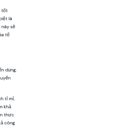
 tốt
iệt là
u này sẽ
ủa tổ
ển dụng.
tuyển
 tỉ mỉ,
em khả
ần thực
tả công