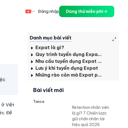
Đăng nhập
Dùng thử miễn phí
Danh mục bài viết
Expat là gì?
Quy trình tuyển dụng Expat hiệu quả
Nhu cầu tuyển dụng Expat của các ngành nghề
Lưu ý khi tuyển dụng Expat
Những rào cản mà Expat phải đối mặt
iệc
Bài viết mới
Tanca
 ở Việt
Retention nhân viên
ức. Để
là gì? 7 Chiến lược
giữ chân nhân tài
hiệu quả 2026