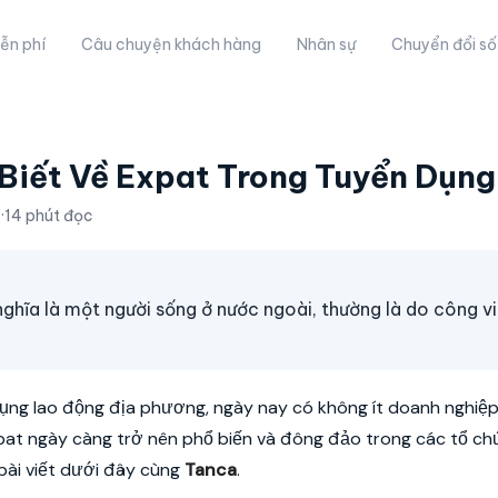
ễn phí
Câu chuyện khách hàng
Nhân sự
Chuyển đổi số
Biết Về Expat Trong Tuyển Dụng
·
14 phút đọc
 nghĩa là một người sống ở nước ngoài, thường là do công v
ụng lao động địa phương, ngày nay có không ít doanh nghiệp
pat ngày càng trở nên phổ biến và đông đảo trong các tổ ch
 bài viết dưới đây cùng
Tanca
.