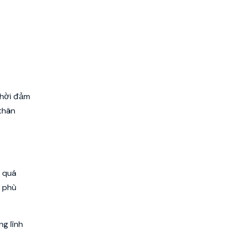
thời đảm
 thân
u quá
g phù
ng lĩnh