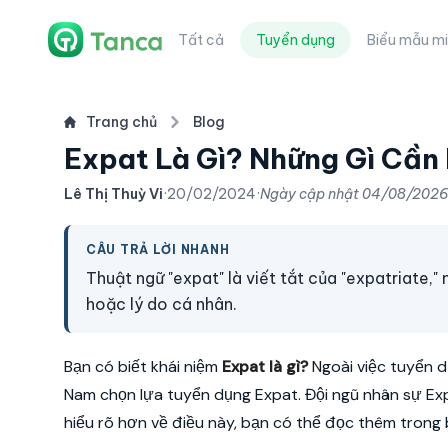
Tất cả
Tuyển dụng
Biểu mẫu mi
Trang chủ
Blog
Expat Là Gì? Những Gì Cần 
Lê Thị Thuỳ Vi
·
20/02/2024
·
Ngày cập nhật
04/08/2026
CÂU TRẢ LỜI NHANH
Thuật ngữ "expat" là viết tắt của "expatriate,"
hoặc lý do cá nhân.
Bạn có biết khái niệm
Expat là gì?
Ngoài việc tuyển d
Nam chọn lựa tuyển dụng Expat. Đội ngũ nhân sự Ex
hiểu rõ hơn về điều này, bạn có thể đọc thêm trong