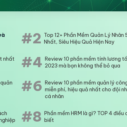
#2
và
Top 12+ Phần Mềm Quản Lý Nhân 
Nhất, Siêu Hiệu Quả Hiện Nay
#4
t nhất
Review 10 phần mềm tính lương tố
2023 mà bạn không thể bỏ qua
#6
 quản
Review 10 phần mềm quản lý công
miễn phí, hiệu quả nhất cho đội 
cá nhân
#8
ách
Phần mềm HRM là gì? TOP 4 điều 
 nghiệp
biết