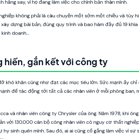
h hăng say, vì họ đang làm việc cho chính bản thân mình.
nghiệp không phải là câu chuyện một sớm một chiều và tùy 
 xây dựng bài bản, đúng quy trình và bao hàm đầy đủ 19 khía
lý kinh doanh…
 hiến, gắn kết với công ty
ỡ khó khăn cũng như đạt các mục tiêu lớn. Sức mạnh ấy chỉ
nh để tác động tới tất cả các nhân viên ở mỗi phòng ban, m
cca và nhân viên công ty Chrysler của ông. Năm 1978, khi ôn
sản với 130.000 cán bộ công nhân viên có nguy cơ thất nghiệ
y sinh quên mình. Sau đó, ai ai cũng cố gắng làm việc vì sự