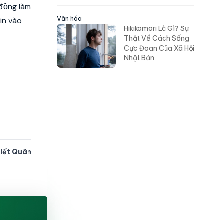
 đồng làm
Văn hóa
tin vào
Hikikomori Là Gì? Sự
Thật Về Cách Sống
Cực Đoan Của Xã Hội
Nhật Bản
Viết Quân