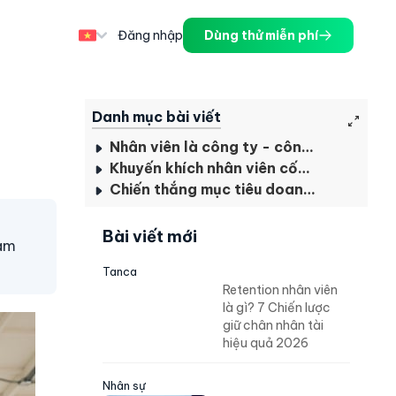
Đăng nhập
Dùng thử miễn phí
Danh mục bài viết
Nhân viên là công ty - công ty là nhân viên
Khuyến khích nhân viên cống hiến, gắn kết với công ty
Chiến thắng mục tiêu doanh số
Bài viết mới
làm
Tanca
Retention nhân viên
là gì? 7 Chiến lược
giữ chân nhân tài
hiệu quả 2026
Nhân sự