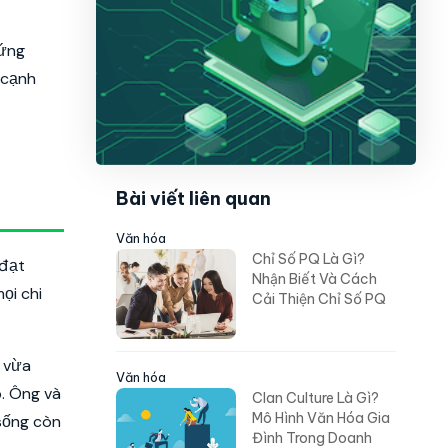
hứng
 cạnh
Bài viết liên quan
Văn hóa
Chỉ Số PQ Là Gì?
 đạt
Nhận Biết Và Cách
ọi chi
Cải Thiện Chỉ Số PQ
g vừa
Văn hóa
p. Ông và
Clan Culture Là Gì?
Mô Hình Văn Hóa Gia
 sống còn
Đình Trong Doanh