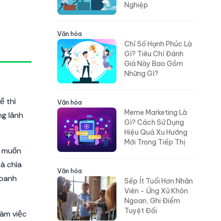
Nghiệp
Văn hóa
Chỉ Số Hạnh Phúc Là
Gì? Tiêu Chí Đánh
Giá Này Bao Gồm
Những Gì?
ể thì
Văn hóa
Meme Marketing Là
ng lãnh
Gì? Cách Sử Dụng
Hiệu Quả Xu Hướng
Mới Trong Tiếp Thị
u muốn
à chìa
Văn hóa
doanh
Sếp Ít Tuổi Hơn Nhân
Viên - Ứng Xử Khôn
Ngoan, Ghi Điểm
Tuyệt Đối
làm việc