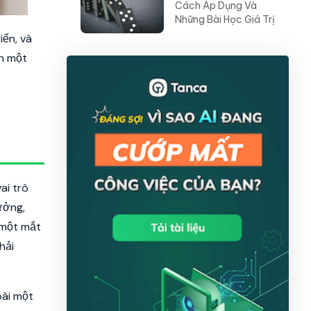
Cách Áp Dụng Và
Những Bài Học Giá Trị
iển, và
nh một
ai trò
ưởng,
 một mắt
hải
oài một