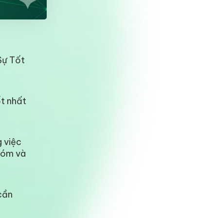
Sự Tốt
t nhất
 việc
nhóm và
cần