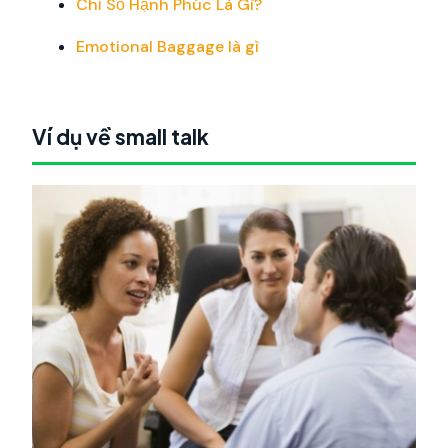
Chỉ Số Hạnh Phúc Là Gì?
Emotional Baggage là gì
Ví dụ về small talk