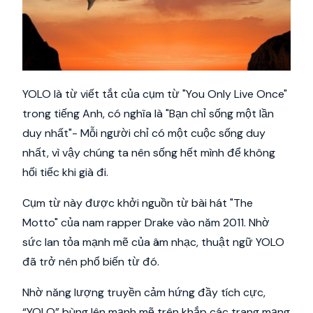
YOLO là từ viết tắt của cụm từ "You Only Live Once"
trong tiếng Anh, có nghĩa là "Bạn chỉ sống một lần
duy nhất"- Mỗi người chỉ có một cuộc sống duy
nhất, vì vậy chúng ta nên sống hết mình để không
hối tiếc khi già đi.
Cụm từ này được khởi nguồn từ bài hát "The
Motto" của nam rapper Drake vào năm 2011. Nhờ
sức lan tỏa mạnh mẽ của âm nhạc, thuật ngữ YOLO
đã trở nên phổ biến từ đó.
Nhờ năng lượng truyền cảm hứng đầy tích cực,
“YOLO” bùng lên mạnh mẽ trên khắp các trang mạng