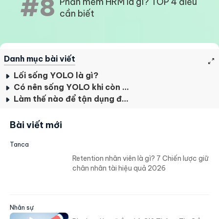
#8
Phần mềm HRM là gì? TOP 4 điều
cần biết
Danh mục bài viết
Lối sống YOLO là gì?
Có nên sống YOLO khi còn trẻ?
Làm thế nào để tận dụng được những điểm mạnh của YOLO?
Bài viết mới
Tanca
Retention nhân viên là gì? 7 Chiến lược giữ
chân nhân tài hiệu quả 2026
Nhân sự
Phụ Lục Hợp Đồng Là Gì? Thông Tin Cần