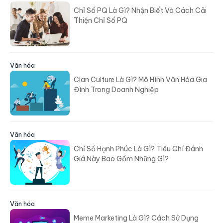
Chỉ Số PQ Là Gì? Nhận Biết Và Cách Cải
Thiện Chỉ Số PQ
Văn hóa
Clan Culture Là Gì? Mô Hình Văn Hóa Gia
Đình Trong Doanh Nghiệp
Văn hóa
Chỉ Số Hạnh Phúc Là Gì? Tiêu Chí Đánh
Giá Này Bao Gồm Những Gì?
Văn hóa
Meme Marketing Là Gì? Cách Sử Dụng
Hiệu Quả Xu Hướng Mới Trong Tiếp Thị