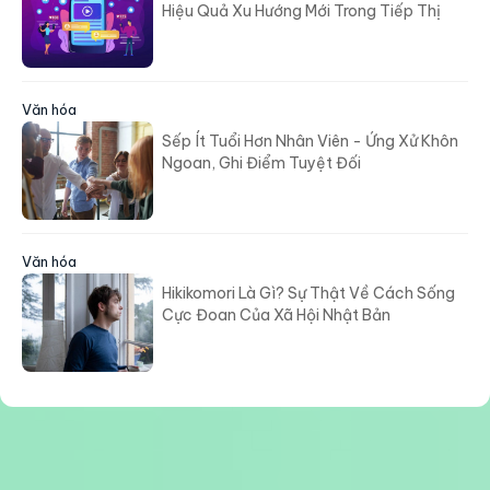
Văn hóa
Sếp Ít Tuổi Hơn Nhân Viên - Ứng Xử Khôn
Ngoan, Ghi Điểm Tuyệt Đối
Văn hóa
Hikikomori Là Gì? Sự Thật Về Cách Sống
Cực Đoan Của Xã Hội Nhật Bản