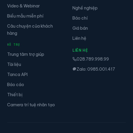
Video & Webinar
Nghề nghiệp
Biểu mẫu miễn phí
Báo chí
Câu chuyện của khách
Giá bán
hàng
Liên hệ
HỖ TRỢ
LIÊN HỆ
Trung tâm trợ giúp
028.789.998.99
Tài liệu
Zalo: 0985.001.417
Tanca API
Báo cáo
Thiết bị
Camera trí tuệ nhân tạo
© 2026 Tập đoàn Tanca. Đã đăng ký bản quyền.
·