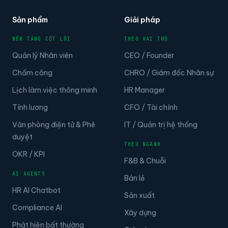
Sản phẩm
Giải pháp
NỀN TẢNG CỐT LÕI
THEO VAI TRÒ
Quản lý Nhân viên
CEO / Founder
Chấm công
CHRO / Giám đốc Nhân sự
Lịch làm việc thông minh
HR Manager
Tính lương
CFO / Tài chính
Văn phòng điện tử & Phê
IT / Quản trị hệ thống
duyệt
THEO NGÀNH
OKR / KPI
F&B & Chuỗi
AI AGENTS
Bán lẻ
HR AI Chatbot
Sản xuất
Compliance AI
Xây dựng
Phát hiện bất thường
Giáo dục