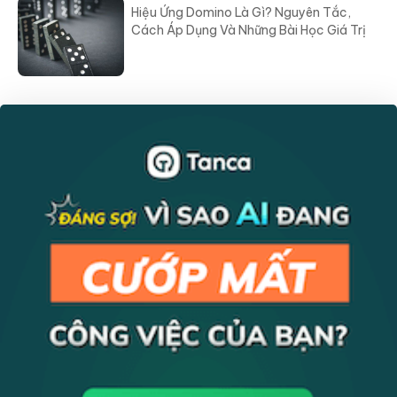
Hiệu Ứng Domino Là Gì? Nguyên Tắc,
Cách Áp Dụng Và Những Bài Học Giá Trị