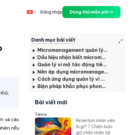
Đăng nhập
Dùng thử miễn phí
Danh mục bài viết
p
Micromanagement quản lý vi mô là gì?
Dấu hiệu nhận biết micromanagement là gì?
Quản lý vi mô tác động tiêu cực như thế nào đến doanh nghiệp?
Nên áp dụng micromanagement khi nào?
Cách ứng dụng quản lý vi mô thành công
Biện pháp khắc phục phong cách quản lý vi mô trong doanh nghiệp
nhỏ,
Bài viết mới
Tanca
ch và các
Retention nhân viên
là gì? 7 Chiến lược
nhiên nếu
giữ chân nhân tài