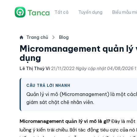
Tất cả
Tuyển dụng
Biểu mẫu mi
Trang chủ
Blog
Micromanagement quản lý vi
dụng
Lê Thị Thuỳ Vi
·
21/11/2022
·
Ngày cập nhật
04/08/2026
·
1
CÂU TRẢ LỜI NHANH
Quản lý vi mô (Micromanagement) là một cách q
giám sát chặt chẽ nhân viên.
Micromanagement quản lý vi mô là gì?
Đây là một 
luồng ý kiến trái chiều. Bởi tác động tiêu cực của n