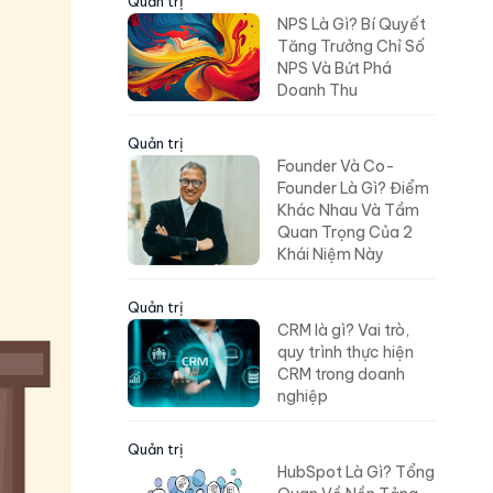
Quản trị
NPS Là Gì? Bí Quyết
Tăng Trưởng Chỉ Số
NPS Và Bứt Phá
Doanh Thu
Quản trị
Founder Và Co-
Founder Là Gì? Điểm
Khác Nhau Và Tầm
Quan Trọng Của 2
Khái Niệm Này
Quản trị
CRM là gì? Vai trò,
quy trình thực hiện
CRM trong doanh
nghiệp
Quản trị
HubSpot Là Gì? Tổng