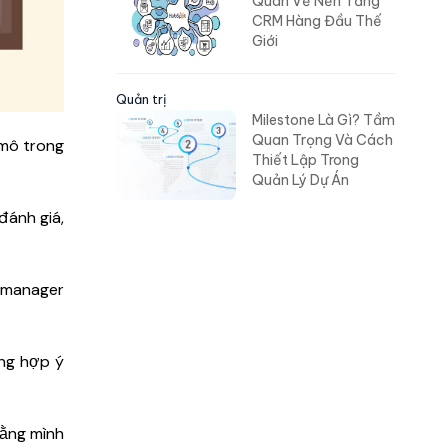
Quan Về Nền Tảng
CRM Hàng Đầu Thế
Giới
Quản trị
Milestone Là Gì? Tầm
Quan Trọng Và Cách
 mô trong
Thiết Lập Trong
Quản Lý Dự Án
đánh giá,
romanager
ờng hợp ý
rằng mình