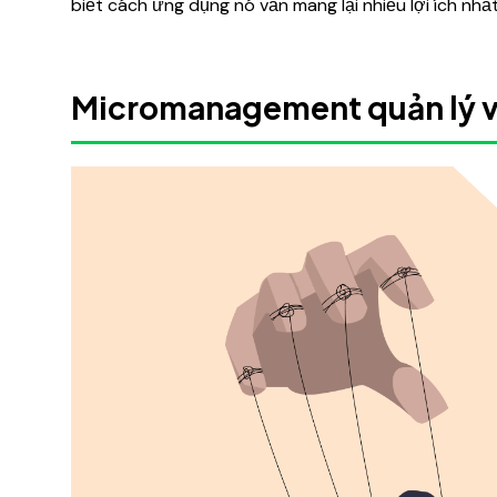
biết cách ứng dụng nó vẫn mang lại nhiều lợi ích nhất
Micromanagement quản lý vi