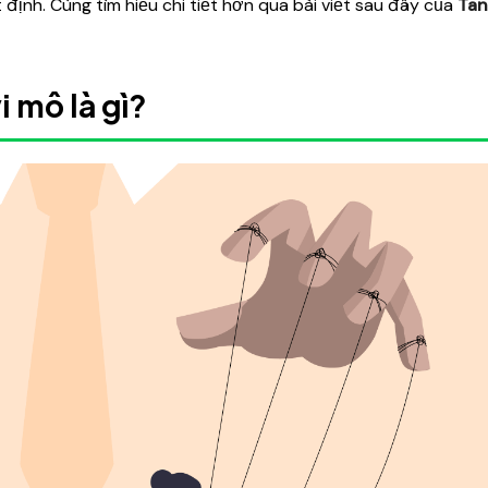
 định. Cùng tìm hiểu chi tiết hơn qua bài viết sau đây của
Ta
 mô là gì?