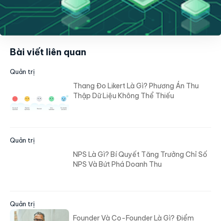
Bài viết liên quan
Quản trị
Thang Đo Likert Là Gì? Phương Án Thu
Thập Dữ Liệu Không Thể Thiếu
Quản trị
NPS Là Gì? Bí Quyết Tăng Trưởng Chỉ Số
NPS Và Bứt Phá Doanh Thu
Quản trị
Founder Và Co-Founder Là Gì? Điểm
Khác Nhau Và Tầm Quan Trọng Của 2