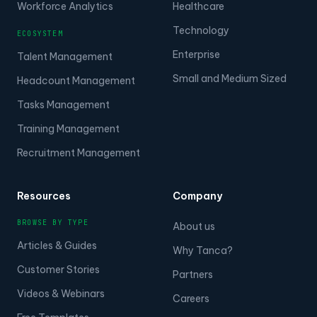
Workforce Analytics
Healthcare
Technology
ECOSYSTEM
Enterprise
Talent Management
Small and Medium Sized
Headcount Management
Tasks Management
Training Management
Recruitment Management
Resources
Company
BROWSE BY TYPE
About us
Articles & Guides
Why Tanca?
Customer Stories
Partners
Videos & Webinars
Careers