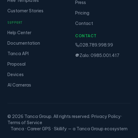
Free Templates
Press
Customer Stories
Pricing
SUPPORT
Contact
Help Center
CONTACT
Documentation
028.789.998.99
Tanca API
Zalo: 0985.001.417
Proposal
Devices
AI Cameras
© 2026 Tanca Group. All rights reserved.
·
Privacy Policy
·
Terms of Service
Tanca · Career GPS · Skillify — a Tanca Group ecosystem