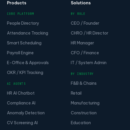
Products
Solutions
CORE PLATFORM
BY ROLE
People Directory
CEO / Founder
Attendance Tracking
CHRO / HR Director
Smart Scheduling
HR Manager
Payroll Engine
CFO / Finance
E-Office & Approvals
IT / System Admin
OKR / KPI Tracking
BY INDUSTRY
F&B & Chains
AI AGENTS
HR AI Chatbot
Retail
Compliance AI
Manufacturing
Anomaly Detection
Construction
CV Screening AI
Education