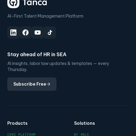
AI-First Talent Management Platform
Stay ahead of HR in SEA
AI insights, labor law updates & templates — every
Thursday.
Subscribe Free
Products
Solutions
CORE PLATFORM
BY ROLE