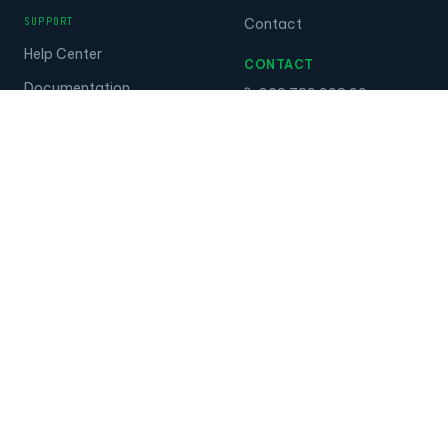
SUPPORT
Contact
Help Center
CONTACT
Documentation
028.789.998.99
Tanca API
Zalo: 0985.001.417
Proposal
Devices
AI Cameras
© 2026 Tanca Group. All rights reserved.
·
Privacy Policy
·
Terms of Service
Tanca · Career GPS · Skillify — a Tanca Group ecosystem