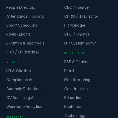
People Directory
CEO / Founder
Attendance Tracking
CHRO / HR Director
Smart Scheduling
HR Manager
Payroll Engine
CFO / Finance
E-Office & Approvals
IT / System Admin
OKR / KPI Tracking
BY INDUSTRY
F&B & Chains
AI AGENTS
HR AI Chatbot
Retail
Compliance AI
Manufacturing
Anomaly Detection
Construction
CV Screening AI
Education
Workforce Analytics
Healthcare
Technology
ECOSYSTEM