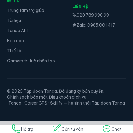
HỖ TRỢ
LIÊN HỆ
Trung tâm trợ giúp
028.789.998.99
Tài liệu
Zalo: 0985.001.417
Tanca API
Báo cáo
Thiết bị
Camera trí tuệ nhân tạo
© 2026 Tập đoàn Tanca. Đã đăng ký bản quyền.
·
Chính sách bảo mật
·
Điều khoản dịch vụ
Tanca · Career GPS · Skillify — hệ sinh thái Tập đoàn Tanca
Hỗ trợ
Cần tư vấn
Chat