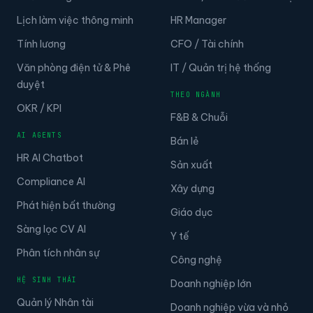
Lịch làm việc thông minh
HR Manager
Tính lương
CFO / Tài chính
Văn phòng điện tử & Phê
IT / Quản trị hệ thống
duyệt
THEO NGÀNH
OKR / KPI
F&B & Chuỗi
AI AGENTS
Bán lẻ
HR AI Chatbot
Sản xuất
Compliance AI
Xây dựng
Phát hiện bất thường
Giáo dục
Sàng lọc CV AI
Y tế
Phân tích nhân sự
Công nghệ
HỆ SINH THÁI
Doanh nghiệp lớn
Quản lý Nhân tài
Doanh nghiệp vừa và nhỏ