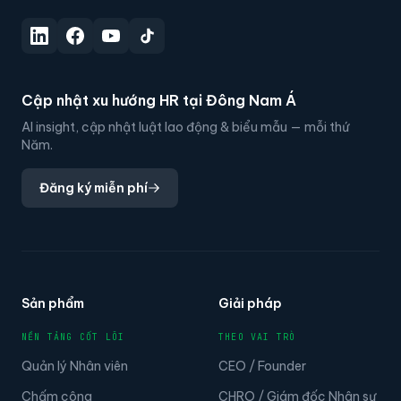
Cập nhật xu hướng HR tại Đông Nam Á
AI insight, cập nhật luật lao động & biểu mẫu — mỗi thứ
Năm.
Đăng ký miễn phí
Sản phẩm
Giải pháp
NỀN TẢNG CỐT LÕI
THEO VAI TRÒ
Quản lý Nhân viên
CEO / Founder
Chấm công
CHRO / Giám đốc Nhân sự