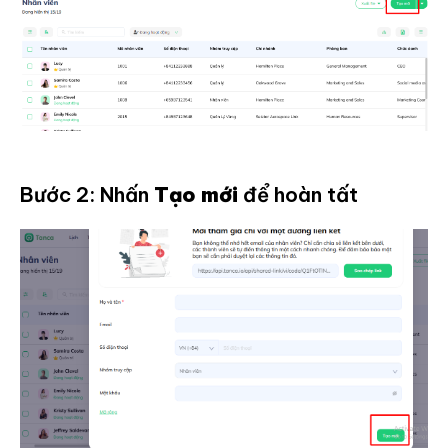
Bước 2: Nhấn
Tạo mới
để hoàn tất