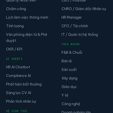
Quản lý Nhân viên
CEO / Founder
Chấm công
CHRO / Giám đốc Nhân sự
Lịch làm việc thông minh
HR Manager
Tính lương
CFO / Tài chính
Văn phòng điện tử & Phê
IT / Quản trị hệ thống
duyệt
THEO NGÀNH
OKR / KPI
F&B & Chuỗi
AI AGENTS
Bán lẻ
HR AI Chatbot
Sản xuất
Compliance AI
Xây dựng
Phát hiện bất thường
Giáo dục
Sàng lọc CV AI
Y tế
Phân tích nhân sự
Công nghệ
HỆ SINH THÁI
Doanh nghiệp lớn