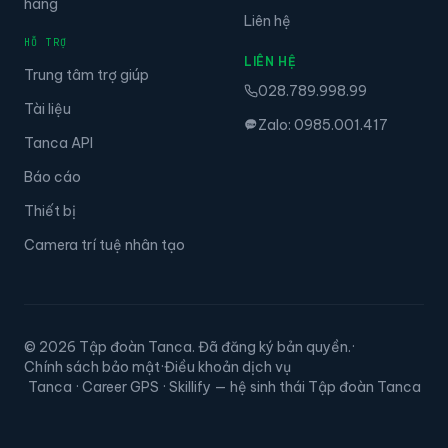
hàng
Liên hệ
HỖ TRỢ
LIÊN HỆ
Trung tâm trợ giúp
028.789.998.99
Tài liệu
Zalo: 0985.001.417
Tanca API
Báo cáo
Thiết bị
Camera trí tuệ nhân tạo
© 2026 Tập đoàn Tanca. Đã đăng ký bản quyền.
·
Chính sách bảo mật
·
Điều khoản dịch vụ
Tanca · Career GPS · Skillify — hệ sinh thái Tập đoàn Tanca