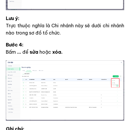
Lưu ý:
Trực thuộc nghĩa là Chi nhánh này sẽ dưới chi nhánh
nào trong sơ đồ tổ chức.
Bước 4:
Bấm
…
để
sửa
hoặc
xóa.
Ghi chú: