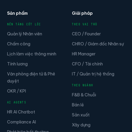
Sản phẩm
Giải pháp
NỀN TẢNG CỐT LÕI
THEO VAI TRÒ
Quản lý Nhân viên
CEO / Founder
Chấm công
CHRO / Giám đốc Nhân sự
Lịch làm việc thông minh
HR Manager
Tính lương
CFO / Tài chính
Văn phòng điện tử & Phê
IT / Quản trị hệ thống
duyệt
THEO NGÀNH
OKR / KPI
F&B & Chuỗi
AI AGENTS
Bán lẻ
HR AI Chatbot
Sản xuất
Compliance AI
Xây dựng