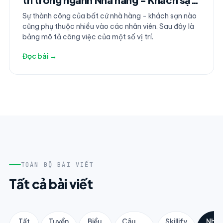
(Phần 1)
Sự thành công của bất cứ nhà hàng - khách sạn nào
cũng phụ thuộc nhiều vào các nhân viên. Sau đây là
bảng mô tả công việc của một số vị trí.
Đọc bài →
TOÀN BỘ BÀI VIẾT
Tất cả bài viết
Tất
Tuyển
Biểu
Câu
Skillify
Nhân