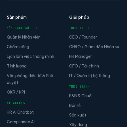
Sản phẩm
Giải pháp
NỀN TẢNG CỐT LÕI
THEO VAI TRÒ
Quản lý Nhân viên
CEO / Founder
Chấm công
CHRO / Giám đốc Nhân sự
Lịch làm việc thông minh
HR Manager
Tính lương
CFO / Tài chính
Văn phòng điện tử & Phê
IT / Quản trị hệ thống
duyệt
THEO NGÀNH
OKR / KPI
F&B & Chuỗi
AI AGENTS
Bán lẻ
HR AI Chatbot
Sản xuất
Compliance AI
Xây dựng