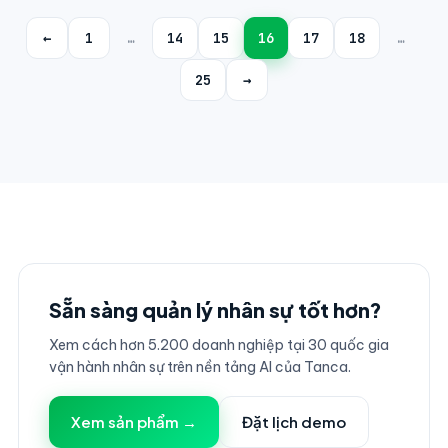
←
1
…
14
15
16
17
18
…
25
→
Sẵn sàng quản lý nhân sự tốt hơn?
Xem cách hơn 5.200 doanh nghiệp tại 30 quốc gia
vận hành nhân sự trên nền tảng AI của Tanca.
Xem sản phẩm →
Đặt lịch demo