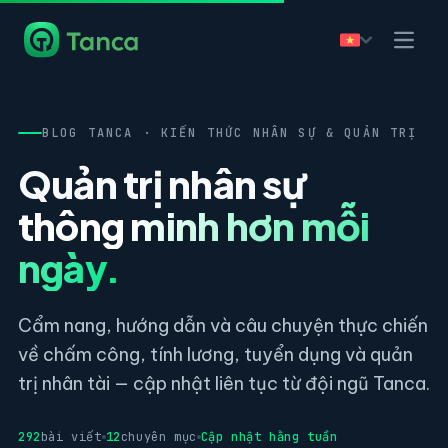
BLOG TANCA · KIẾN THỨC NHÂN SỰ & QUẢN TRỊ
Quản trị nhân sự
thông minh hơn mỗi
ngày.
Cẩm nang, hướng dẫn và câu chuyện thực chiến
về chấm công, tính lương, tuyển dụng và quản
trị nhân tài — cập nhật liên tục từ đội ngũ Tanca.
292
bài viết
12
chuyên mục
Cập nhật hằng tuần