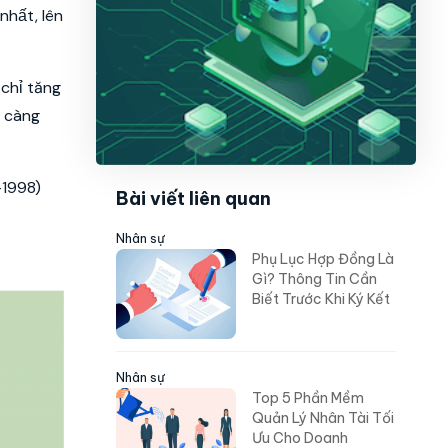
nhất, lên
 chỉ tăng
y càng
-1998)
Bài viết liên quan
Nhân sự
Phụ Lục Hợp Đồng Là
Gì? Thông Tin Cần
Biết Trước Khi Ký Kết
Nhân sự
Top 5 Phần Mềm
Quản Lý Nhân Tài Tối
Ưu Cho Doanh