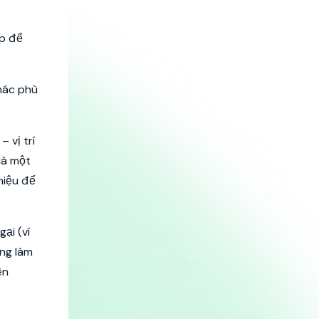
ợp để
khác phù
 vị trí
là một
hiệu để
ại (ví
ng làm
ên