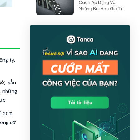
Cách Áp Dụng Và
Những Bài Học Giá Trị
ông ty,
sở
, vẫn
ó, những
ực.
ệ 25%.
công sở