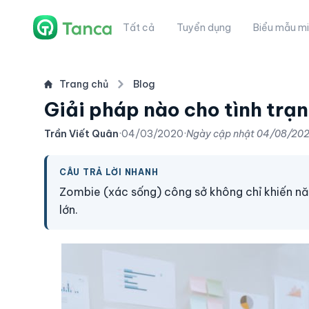
Tất cả
Tuyển dụng
Biểu mẫu mi
Trang chủ
Blog
Giải pháp nào cho tình trạ
Trần Viết Quân
·
04/03/2020
·
Ngày cập nhật
04/08/20
CÂU TRẢ LỜI NHANH
Zombie (xác sống) công sở không chỉ khiến nă
lớn.