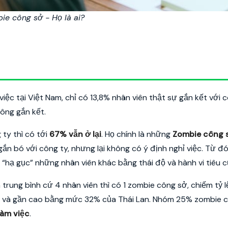
ie công sở - Họ là ai?
ệc tại Việt Nam, chỉ có 13,8% nhân viên thật sự gắn kết với c
hông gắn kết.
ty thì có tới
67% vẫn ở lại
. Họ chính là những
Zombie công 
gắn bó với công ty, nhưng lại không có ý định nghỉ việc. Từ đ
“hạ gục” những nhân viên khác bằng thái độ và hành vi tiêu c
rung bình cứ 4 nhân viên thì có 1 zombie công sở, chiếm tỷ l
26% và gần cao bằng mức 32% của Thái Lan. Nhóm 25% zombie 
làm việc
.