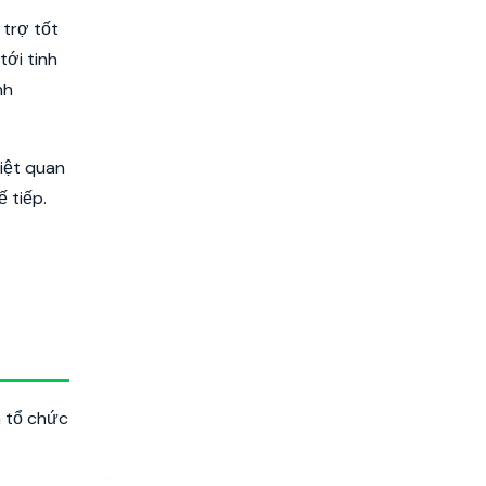
 trợ tốt
tới tinh
nh
biệt quan
 tiếp.
a tổ chức