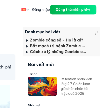
Đăng nhập
Dùng thử miễn phí
Danh mục bài viết
Zombie công sở - Họ là ai?
Bắt mạch trị bệnh Zombie công sở
Cách xử lý những Zombie công sở không chịu thay đổi
Bài viết mới
hi phí
Tanca
Retention nhân viên
là gì? 7 Chiến lược
giữ chân nhân tài
hiệu quả 2026
Nhân sự