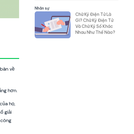
Nhân sự
Chữ Ký Điện Tử Là
Gì? Chữ Ký Điện Tử
Và Chữ Ký Số Khác
Nhau Như Thế Nào?
 bàn về
ắng hơn.
của họ,
ố giải
g công