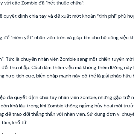
ay với các Zombie đã “hết thuốc chữa”:
về quyết định chia tay và đề xuất một khoản “tình phí” phù h
g để “niêm yết” nhân viên trên và giúp tìm cho họ công việc 
”. Tức là chuyển nhân viên Zombie sang một chiến tuyến mới –
 đổi thu nhập. Cách làm thêm việc mà không thêm lương này 
ng hợp tích cực, biện pháp mạnh này có thể là giải pháp hữu 
hiệp đã quyết định chia tay nhân viên zombie, nhưng gặp trở ng
 còn khá lâu trong khi Zombie không ngừng hủy hoại môi trườ
g để trao đổi thẳng thắn với nhân viên. Sử dụng đơn vị chuy
 tâm, khổ tứ.