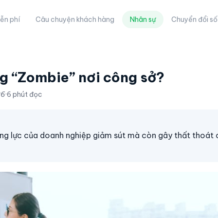
ễn phí
Câu chuyện khách hàng
Nhân sự
Chuyển đổi số
ng “Zombie” nơi công sở?
26
·
6 phút đọc
ng lực của doanh nghiệp giảm sút mà còn gây thất thoát c