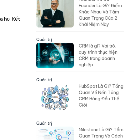
Founder Là Gì? Điểm
Khác Nhau Và Tầm
Quan Trọng Của 2
a họ. Kết
Khái Niệm Này
Quản trị
CRM là gì? Vai trò,
quy trình thực hiện
CRM trong doanh
nghiệp
Quản trị
HubSpot Là Gì? Tổng
Quan Về Nền Tảng
CRM Hàng Đầu Thế
Giới
Quản trị
Milestone Là Gì? Tầm
Quan Trọng Và Cách