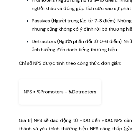
Promoters (Người ủng hộ từ 9-10 điểm): Những
người khác và đóng góp tích cực vào sự phát 
Passives (Người trung lập từ 7-8 điểm): Những 
nhưng cũng không có ý định rời bỏ thương hiệ
Detractors (Người phản đối từ 0-6 điểm): Nhữ
ảnh hưởng đến danh tiếng thương hiệu.
Chỉ số NPS được tính theo công thức đơn giản:
NPS = %Promoters - %Detractors
Giá trị NPS sẽ dao động từ -100 đến +100. NPS cà
thành và yêu thích thương hiệu. NPS càng thấp (gần