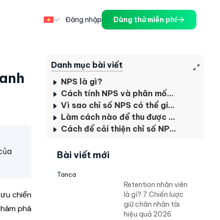
Đăng nhập
Dùng thử miễn phí
Danh mục bài viết
oanh
NPS là gì?
Cách tính NPS và phân mốc hiệu quả
Vì sao chỉ số NPS có thể giúp doanh nghiệp tăng hiệu quả kinh doanh
Làm cách nào để thu được dữ liệu NPS từ khách hàng của bạn
Cách để cải thiện chỉ số NPS là gì?
của
Bài viết mới
Tanca
Retention nhân viên
 ưu chiến
là gì? 7 Chiến lược
giữ chân nhân tài
hám phá
hiệu quả 2026