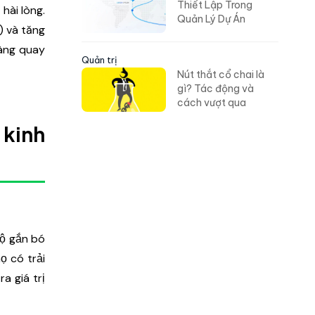
Thiết Lập Trong
hài lòng.
Quản Lý Dự Án
) và tăng
hàng quay
Quản trị
Nút thắt cổ chai là
gì? Tác động và
cách vượt qua
 kinh
độ gắn bó
ọ có trải
a giá trị