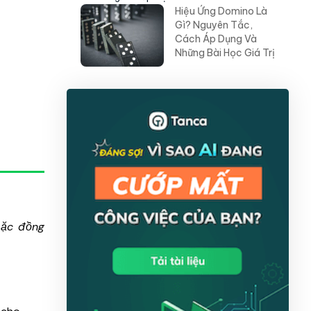
Hiệu Ứng Domino Là
Gì? Nguyên Tắc,
Cách Áp Dụng Và
Những Bài Học Giá Trị
oặc đồng