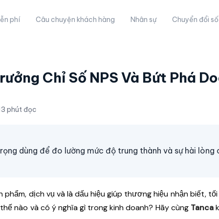
ễn phí
Câu chuyện khách hàng
Nhân sự
Chuyển đổi số
Trưởng Chỉ Số NPS Và Bứt Phá D
13 phút đọc
rọng dùng để đo lường mức độ trung thành và sự hài lòng 
 phẩm, dịch vụ và là dấu hiệu giúp thương hiệu nhận biết, tối
hế nào và có ý nghĩa gì trong kinh doanh? Hãy cùng
Tanca
k