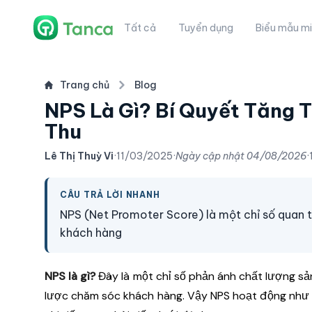
Tất cả
Tuyển dụng
Biểu mẫu mi
Trang chủ
Blog
NPS Là Gì? Bí Quyết Tăng 
Thu
Lê Thị Thuỳ Vi
·
11/03/2025
·
Ngày cập nhật
04/08/2026
·
CÂU TRẢ LỜI NHANH
NPS (Net Promoter Score) là một chỉ số quan t
khách hàng
NPS là gì?
Đây là một chỉ số phản ánh chất lượng sản
lược chăm sóc khách hàng. Vậy NPS hoạt động như t