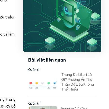
 cho
ới thiệu
c và làm
Bài viết liên quan
Quản trị
Thang Đo Likert Là
Gì? Phương Án Thu
Thập Dữ Liệu Không
Thể Thiếu
àng trung
Quản trị
cơ rời bỏ
Founder Và Co-