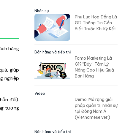
Nhân sự
Phụ Lục Hợp Đồng Là
Gì? Thông Tin Cần
Biết Trước Khi Ký Kết
hách hàng
Bán hàng và tiếp thị
Fomo Marketing Là
Gì? “Bẫy” Tâm Lý
uả, giúp
Nâng Cao Hiệu Quả
Bán Hàng
ng nghiệp
Video
hản đối).
Demo: Mở rộng giải
pháp quản trị nhân sự
ong tương
tại Đông Nam Á
(Vietnamese ver.)
Bán hàng và tiếp thị