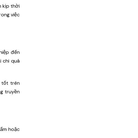
 kịp thời
rong việc
hiệp đến
i chi quá
 tốt trên
ng truyền
phẩm hoặc