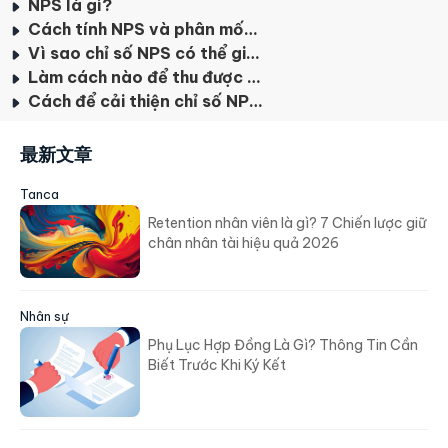
NPS là gì?
Cách tính NPS và phân mốc hiệu quả
Vì sao chỉ số NPS có thể giúp doanh nghiệp tăng hiệu quả kinh doanh
Làm cách nào để thu được dữ liệu NPS từ khách hàng của bạn
Cách để cải thiện chỉ số NPS là gì?
最新文章
Tanca
Retention nhân viên là gì? 7 Chiến lược giữ
chân nhân tài hiệu quả 2026
Nhân sự
Phụ Lục Hợp Đồng Là Gì? Thông Tin Cần
Biết Trước Khi Ký Kết