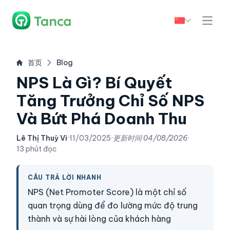
首页
Blog
NPS Là Gì? Bí Quyết
Tăng Trưởng Chỉ Số NPS
Và Bứt Phá Doanh Thu
Lê Thị Thuỳ Vi
·
11/03/2025
·
更新时间
04/08/2026
·
13 phút đọc
CÂU TRẢ LỜI NHANH
NPS (Net Promoter Score) là một chỉ số
quan trọng dùng để đo lường mức độ trung
thành và sự hài lòng của khách hàng