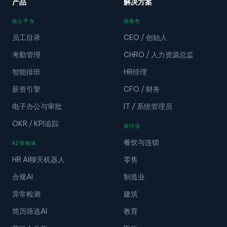
产品
解决方案
核心平台
按角色
员工目录
CEO / 创始人
考勤管理
CHRO / 人力资源总监
智能排班
HR经理
薪资引擎
CFO / 财务
电子办公与审批
IT / 系统管理员
OKR / KPI追踪
按行业
餐饮与连锁
AI智能体
HR AI聊天机器人
零售
合规AI
制造业
异常检测
建筑
简历筛选AI
教育