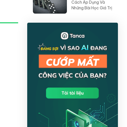
Cách Áp Dụng Và
Những Bài Học Giá Trị