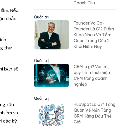
Doanh Thu
 lầm. Nếu
Quản trị
bạn chắc
Founder Và Co-
Founder Là Gì? Điểm
Khác Nhau Và Tầm
iến
Quan Trọng Của 2
Khái Niệm Này
ng thứ
Quản trị
CRM là gì? Vai trò,
hì bạn sẽ
quy trình thực hiện
CRM trong doanh
nghiệp
Quản trị
ởng xấu
HubSpot Là Gì? Tổng
Quan Về Nền Tảng
 nhiệm vụ
CRM Hàng Đầu Thế
i các kỹ
Giới