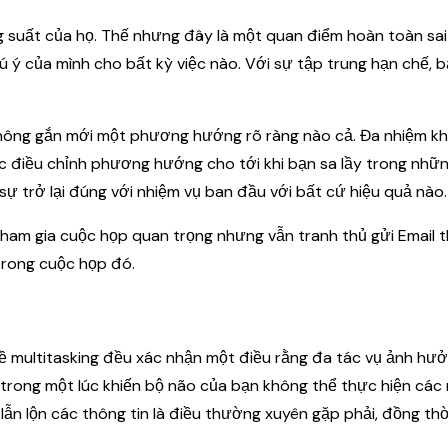
g suất của họ. Thế nhưng đây là một quan điểm hoàn toàn sai
ú ý của mình cho bất kỳ việc nào. Với sự tập trung hạn chế, 
và không gắn mới một phương hướng rõ ràng nào cả. Đa nhiệm kh
ục điều chỉnh phương hướng cho tới khi bạn sa lầy trong nhữ
rở lại đúng với nhiệm vụ ban đầu với bất cứ hiệu quả nào.
 tham gia cuộc họp quan trọng nhưng vẫn tranh thủ gửi Email t
 trong cuộc họp đó.
về multitasking đều xác nhận một điều rằng đa tác vụ ảnh hư
trong một lúc khiến bộ não của bạn không thể thực hiện các
lẫn lộn các thông tin là điều thường xuyên gặp phải, đồng thờ