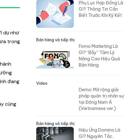
Phụ Lục Hợp Đồng Là
Gì? Thông Tin Cần
Biết Trước Khi Ký Kết
Ví dụ như
Bán hàng và tiếp thị
rưa trong
Fomo Marketing Là
Gì? “Bẫy” Tâm Lý
Nâng Cao Hiệu Quả
thành
Bán Hàng
đường
mình đang
Video
Demo: Mở rộng giải
pháp quản trị nhân sự
tại Đông Nam Á
ãy cùng
(Vietnamese ver.)
Bán hàng và tiếp thị
Hiệu Ứng Domino Là
Gì? Nguyên Tắc,