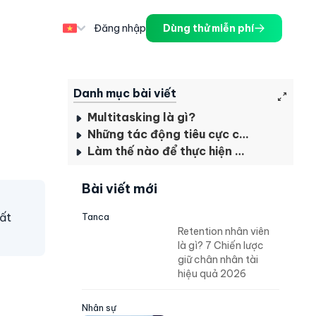
Đăng nhập
Dùng thử miễn phí
Danh mục bài viết
Multitasking là gì?
Những tác động tiêu cực của Multitasking
Làm thế nào để thực hiện Multitask hiệu quả nhất?
Bài viết mới
hất
Tanca
Retention nhân viên
là gì? 7 Chiến lược
giữ chân nhân tài
hiệu quả 2026
Nhân sự