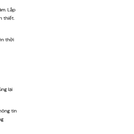
làm. Lập
 thiết.
ên thời
ng lại
hông tin
ng