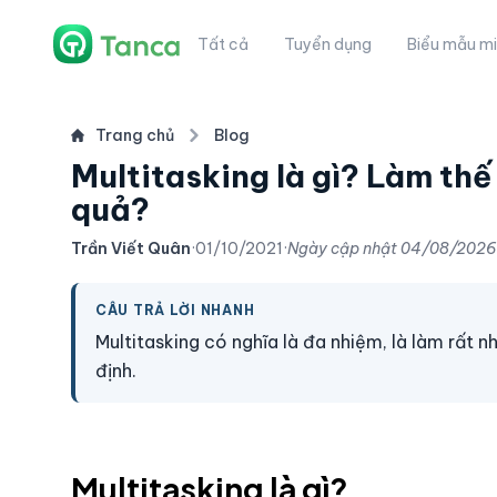
Tất cả
Tuyển dụng
Biểu mẫu mi
Trang chủ
Blog
Multitasking là gì? Làm thế
quả?
Trần Viết Quân
·
01/10/2021
·
Ngày cập nhật
04/08/2026
CÂU TRẢ LỜI NHANH
Multitasking có nghĩa là đa nhiệm, là làm rất 
định.
Multitasking là gì?