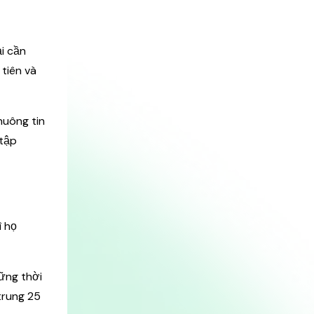
i cần
 tiên và
huông tin
 tập
ì họ
ững thời
trung 25