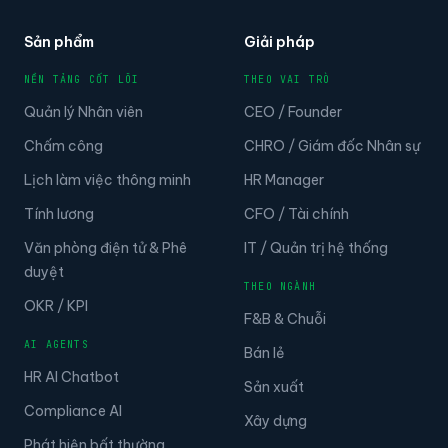
Sản phẩm
Giải pháp
NỀN TẢNG CỐT LÕI
THEO VAI TRÒ
Quản lý Nhân viên
CEO / Founder
Chấm công
CHRO / Giám đốc Nhân sự
Lịch làm việc thông minh
HR Manager
Tính lương
CFO / Tài chính
Văn phòng điện tử & Phê
IT / Quản trị hệ thống
duyệt
THEO NGÀNH
OKR / KPI
F&B & Chuỗi
AI AGENTS
Bán lẻ
HR AI Chatbot
Sản xuất
Compliance AI
Xây dựng